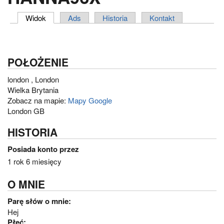
Widok
(aktywna karta)
Ads
Historia
Kontakt
ZAKŁADKI PODSTAWOWE
POŁOŻENIE
london
,
London
Wielka Brytania
Zobacz na mapie:
Mapy Google
London GB
HISTORIA
Posiada konto przez
1 rok 6 miesięcy
O MNIE
Parę słów o mnie:
Hej
Płeć: