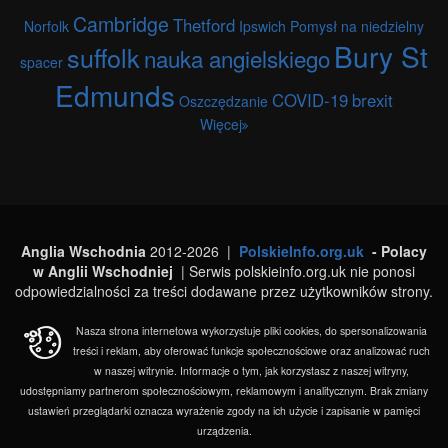
Cambridge
Thetford
Norfolk
Ipswich
Pomysł na niedzielny
Bury St
suffolk
nauka angielskiego
spacer
Edmunds
COVID-19
brexit
Oszczędzanie
Więcej
Anglia Wschodnia
2012-2026 |
PolskieInfo.org.uk
- Polacy
w Anglii Wschodniej
| Serwis polskieinfo.org.uk nie ponosi
odpowiedzialności za treści dodawane przez użytkowników strony.
Nasza strona internetowa wykorzystuje pliki cookies, do spersonalizowania
treści i reklam, aby oferować funkcje społecznościowe oraz analizować ruch
w naszej witrynie. Informacje o tym, jak korzystasz z naszej witryny,
udostępniamy partnerom społecznościowym, reklamowym i analitycznym. Brak zmiany
ustawień przeglądarki oznacza wyrażenie zgody na ich użycie i zapisanie w pamięci
urządzenia.