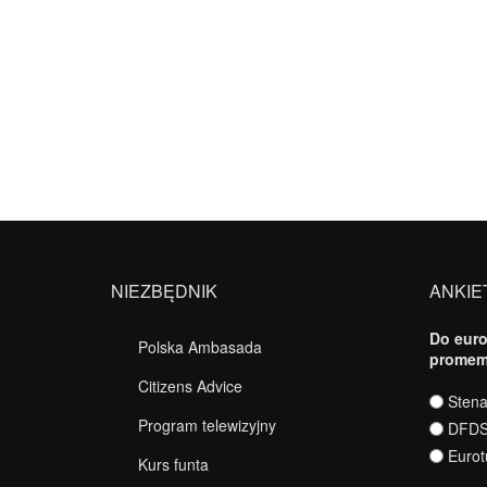
NIEZBĘDNIK
ANKIE
Do euro
Polska Ambasada
promem
Citizens Advice
Wybory
Stena
Program telewizyjny
DFD
Eurot
Kurs funta