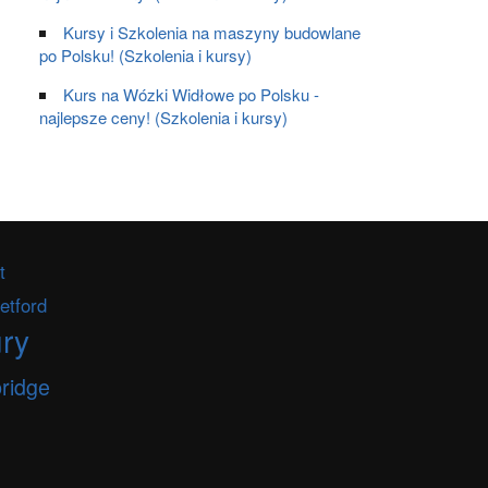
Kursy i Szkolenia na maszyny budowlane
po Polsku! (Szkolenia i kursy)
Kurs na Wózki Widłowe po Polsku -
najlepsze ceny! (Szkolenia i kursy)
t
etford
ry
ridge