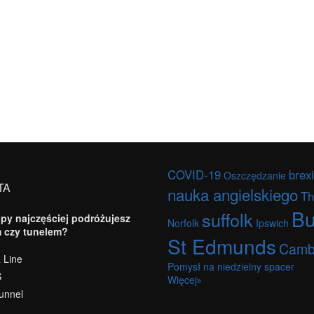
COVID-19
brexi
Oszczędzanie
TA
nauka angielskiego
Th
Bu
suffolk
py najczęściej podróżujesz
Norfolk
Ipswich
 czy tunelem?
St Edmunds
Camb
 Line
Pomysł na niedzielny spacer
S
Więcej
unnel