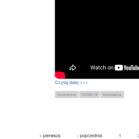
Czytaj dalej >>>
Coronavirus
COVID-19
koronowirus
« pierwsza
‹ poprzednia
1