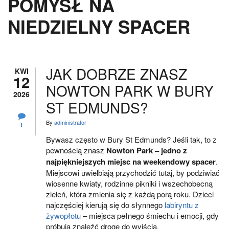
POMYSŁ NA
NIEDZIELNY SPACER
JAK DOBRZE ZNASZ
KWI
12
NOWTON PARK W BURY
2026
ST EDMUNDS?
By
administrator
1
Bywasz często w Bury St Edmunds? Jeśli tak, to z
pewnością znasz
Nowton Park – jedno z
najpiękniejszych miejsc na weekendowy spacer
.
Miejscowi uwielbiają przychodzić tutaj, by podziwiać
wiosenne kwiaty, rodzinne pikniki i wszechobecną
zieleń, która zmienia się z każdą porą roku. Dzieci
najczęściej kierują się do słynnego
labiryntu z
żywopłotu
– miejsca pełnego śmiechu i emocji, gdy
próbują znaleźć drogę do wyjścia.