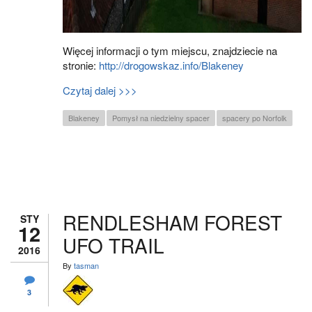
Więcej informacji o tym miejscu, znajdziecie na
stronie:
http://drogowskaz.info/Blakeney
Czytaj dalej >>>
Blakeney
Pomysł na niedzielny spacer
spacery po Norfolk
RENDLESHAM FOREST
STY
12
UFO TRAIL
2016
By
tasman
3