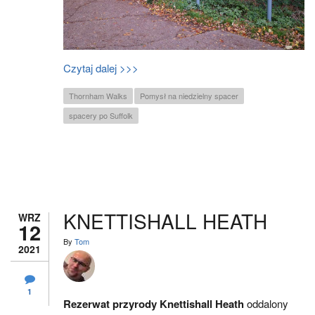
Czytaj dalej >>>
Thornham Walks
Pomysł na niedzielny spacer
spacery po Suffolk
KNETTISHALL HEATH
WRZ
12
By
Tom
2021
1
Rezerwat przyrody Knettishall Heath
oddalony