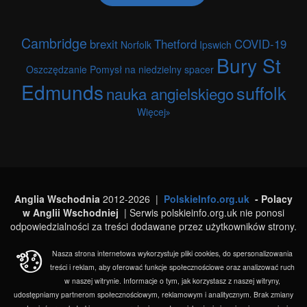
Cambridge
brexit
Thetford
COVID-19
Norfolk
Ipswich
Bury St
Oszczędzanie
Pomysł na niedzielny spacer
Edmunds
suffolk
nauka angielskiego
Więcej
Anglia Wschodnia
2012-2026 |
PolskieInfo.org.uk
- Polacy
w Anglii Wschodniej
| Serwis polskieinfo.org.uk nie ponosi
odpowiedzialności za treści dodawane przez użytkowników strony.
Nasza strona internetowa wykorzystuje pliki cookies, do spersonalizowania
treści i reklam, aby oferować funkcje społecznościowe oraz analizować ruch
w naszej witrynie. Informacje o tym, jak korzystasz z naszej witryny,
udostępniamy partnerom społecznościowym, reklamowym i analitycznym. Brak zmiany