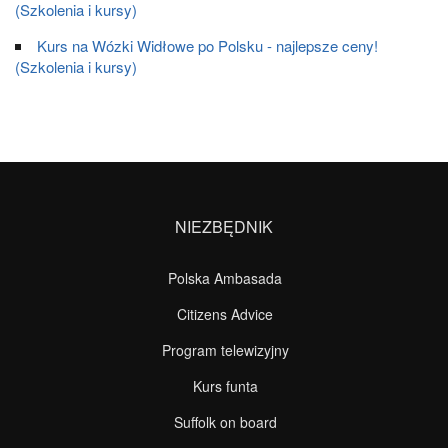
(Szkolenia i kursy)
Kurs na Wózki Widłowe po Polsku - najlepsze ceny!
(Szkolenia i kursy)
NIEZBĘDNIK
Polska Ambasada
Citizens Advice
Program telewizyjny
Kurs funta
Suffolk on board