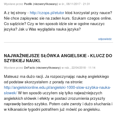
Wysłane przez
Psellik (niezweryfikowany)
w śr., 08/11/2017 - 21:31
A z tej strony -
http://czops.pl/etutor
ktoś korzystał przy nauce?
Nie chce zapisywac sie na zaden kurs. Szukam czegos online.
Co sądzicie? Czy w ten sposob idzie sie w ogolne nauczyc
jezyka? Jak u Was wyglądała nauka języka?
odpowiedz
NAJWAŻNIEJSZE SŁÓWKA ANGIELSKIE - KLUCZ DO
SZYBKIEJ NAUKI.
Wysłane przez
DeFacto (niezweryfikowany)
w ndz., 22/04/2018 - 11:14
Mateusz ma dużo racji. Ja rozpoczynając naukę angielskiego
od podstaw skorzystałem z porady na stronie:
http://angielskionline.edu.pl/angielski-1000-slow-szybka-nauka-
slowek/
W ten sposób uczyłem się tylko najważniejszych
angielskich słówek i efekty w postaci zrozumienia przyszły
naprawdę bardzo szybko. Potem całe zwroty i dużo słuchania i
w kilkanaście tygodni potrafiłem już mówić po angielsku.