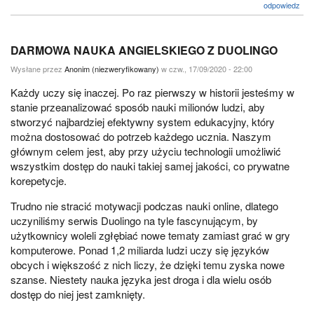
odpowiedz
DARMOWA NAUKA ANGIELSKIEGO Z DUOLINGO
Wysłane przez
Anonim (niezweryfikowany)
w czw., 17/09/2020 - 22:00
Każdy uczy się inaczej. Po raz pierwszy w historii jesteśmy w
stanie przeanalizować sposób nauki milionów ludzi, aby
stworzyć najbardziej efektywny system edukacyjny, który
można dostosować do potrzeb każdego ucznia. Naszym
głównym celem jest, aby przy użyciu technologii umożliwić
wszystkim dostęp do nauki takiej samej jakości, co prywatne
korepetycje.
Trudno nie stracić motywacji podczas nauki online, dlatego
uczyniliśmy serwis Duolingo na tyle fascynującym, by
użytkownicy woleli zgłębiać nowe tematy zamiast grać w gry
komputerowe. Ponad 1,2 miliarda ludzi uczy się języków
obcych i większość z nich liczy, że dzięki temu zyska nowe
szanse. Niestety nauka języka jest droga i dla wielu osób
dostęp do niej jest zamknięty.