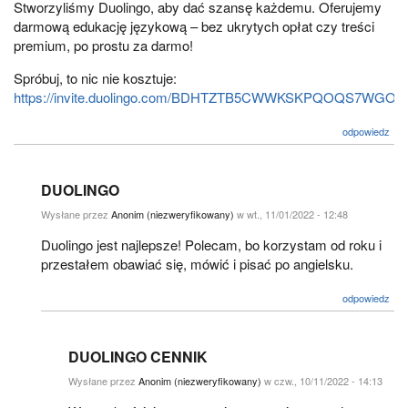
Stworzyliśmy Duolingo, aby dać szansę każdemu. Oferujemy
darmową edukację językową – bez ukrytych opłat czy treści
premium, po prostu za darmo!
Spróbuj, to nic nie kosztuje:
https://invite.duolingo.com/BDHTZTB5CWWKSKPQOQS7WGO
odpowiedz
DUOLINGO
Wysłane przez
Anonim (niezweryfikowany)
w wt., 11/01/2022 - 12:48
Duolingo jest najlepsze! Polecam, bo korzystam od roku i
przestałem obawiać się, mówić i pisać po angielsku.
odpowiedz
DUOLINGO CENNIK
Wysłane przez
Anonim (niezweryfikowany)
w czw., 10/11/2022 - 14:13