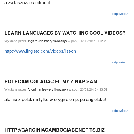
a zwłaszcza na akcent.
odpowiedz
LEARN LANGUAGES BY WATCHING COOL VIDEOS?
Wysłane przez
lingisto (niezweryfikowany)
w pon., 16/03/2015 - 05:35
http://www.lingisto.com/videos/list/en
odpowiedz
POLECAM OGLADAC FILMY Z NAPISAMI
Wysłane przez
Anonim (niezweryfikowany)
w sob., 23/01/2016 - 13:52
ale nie z polskimi tylko w oryginale np. po angielsku!
odpowiedz
HTTP://GARCINIACAMBOGIABENEFITS.BIZ