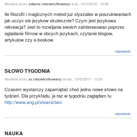
Wysłane przez
Julianna (niezweryfikowany)
w pt., 14/10/2016 - 10:39
Ile filozofii i magicznych metod juz slyszales w poszukiwaniach
jak uczyc sie jezykow skutecznie? Czym jest jezykowa
rekreacja? Jest to rozwijanie swoich zainteresowan poprzez
ogladanie filmow w obcych jezykach, czytanie blogow,
artykulow czy e-bookow.
odpowiedz
SŁOWO TYGODNIA
Wysłane przez
Ja (niezweryfikowany)
w ndz., 12/02/2017 - 13:33
Czasem wystarczy zapamiętać choć jedno nowe słowo na
tydzień. Dla przykładu, ja raz w tygodniu zaglądam tu
http://www.ang.pl/slownictwo
odpowiedz
NAUKA