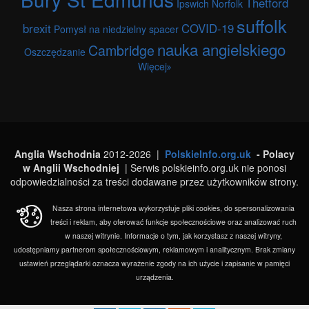
Thetford
Ipswich
Norfolk
suffolk
brexit
COVID-19
Pomysł na niedzielny spacer
nauka angielskiego
Cambridge
Oszczędzanie
Więcej
Anglia Wschodnia
2012-2026 |
PolskieInfo.org.uk
- Polacy
w Anglii Wschodniej
| Serwis polskieinfo.org.uk nie ponosi
odpowiedzialności za treści dodawane przez użytkowników strony.
Nasza strona internetowa wykorzystuje pliki cookies, do spersonalizowania
treści i reklam, aby oferować funkcje społecznościowe oraz analizować ruch
w naszej witrynie. Informacje o tym, jak korzystasz z naszej witryny,
udostępniamy partnerom społecznościowym, reklamowym i analitycznym. Brak zmiany
ustawień przeglądarki oznacza wyrażenie zgody na ich użycie i zapisanie w pamięci
urządzenia.