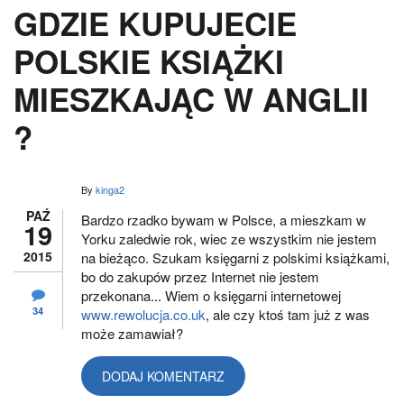
GDZIE KUPUJECIE
POLSKIE KSIĄŻKI
MIESZKAJĄC W ANGLII
?
By
kinga2
PAŹ
Bardzo rzadko bywam w Polsce, a mieszkam w
19
Yorku zaledwie rok, wiec ze wszystkim nie jestem
2015
na bieżąco. Szukam księgarni z polskimi książkami,
bo do zakupów przez Internet nie jestem
przekonana... Wiem o księgarni internetowej
34
www.rewolucja.co.uk
, ale czy ktoś tam już z was
może zamawiał?
DODAJ KOMENTARZ