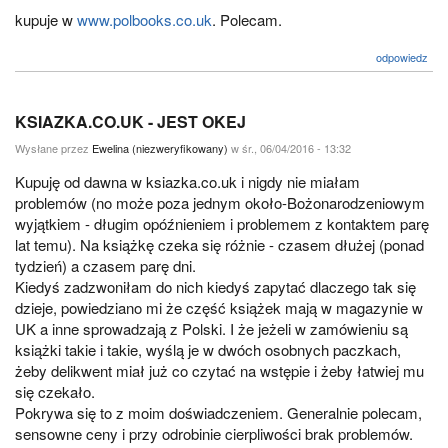
kupuje w
www.polbooks.co.uk
. Polecam.
odpowiedz
KSIAZKA.CO.UK - JEST OKEJ
Wysłane przez
Ewelina (niezweryfikowany)
w śr., 06/04/2016 - 13:32
Kupuję od dawna w ksiazka.co.uk i nigdy nie miałam
problemów (no może poza jednym około-Bożonarodzeniowym
wyjątkiem - długim opóźnieniem i problemem z kontaktem parę
lat temu). Na książkę czeka się różnie - czasem dłużej (ponad
tydzień) a czasem parę dni.
Kiedyś zadzwoniłam do nich kiedyś zapytać dlaczego tak się
dzieje, powiedziano mi że część książek mają w magazynie w
UK a inne sprowadzają z Polski. I że jeżeli w zamówieniu są
książki takie i takie, wyślą je w dwóch osobnych paczkach,
żeby delikwent miał już co czytać na wstępie i żeby łatwiej mu
się czekało.
Pokrywa się to z moim doświadczeniem. Generalnie polecam,
sensowne ceny i przy odrobinie cierpliwości brak problemów.