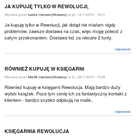
JA KUPUJĘ TYLKO W REWOLUCJI,
Wysłane przez
kaska (niezweryfikowany)
w pt., 13/11/2015 - 19:21
Ja kupuję tylko w Rewolucji, jak dotąd nie miałam nigdy
problemów, zawsze dostawa na czas, więc mogę polecić z
całym przekonaniem. Dostawa też za niecałe 2 funty.
odpowiedz
RÓWNIEŻ KUPUJĘ W KSIĘGARNI
Wysłane przez
Marti8 (niezweryfikowany)
w śr., 25/11/2015 - 13:05
Również kupuję w księgarni Rewolucja. Mają bardzo duży
wybór książek. Poza tym cenię ich za fantastyczny kontakt z
klientem - bardzo szybko odpisują na maile..
odpowiedz
KSIĘGARNIA REWOLUCJA