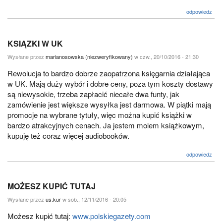
odpowiedz
KSIĄZKI W UK
Wysłane przez
marianosowska (niezweryfikowany)
w czw., 20/10/2016 - 21:30
Rewolucja to bardzo dobrze zaopatrzona księgarnia działająca
w UK. Mają duży wybór i dobre ceny, poza tym koszty dostawy
są niewysokie, trzeba zapłacić niecałe dwa funty, jak
zamówienie jest większe wysyłka jest darmowa. W piątki mają
promocje na wybrane tytuły, więc można kupić książki w
bardzo atrakcyjnych cenach. Ja jestem molem książkowym,
kupuję też coraz więcej audiobooków.
odpowiedz
MOŻESZ KUPIĆ TUTAJ
Wysłane przez
us.kur
w sob., 12/11/2016 - 20:05
Możesz kupić tutaj:
www.polskiegazety.com