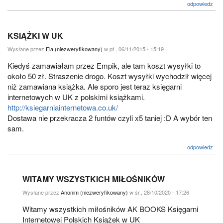
odpowiedz
KSIĄŻKI W UK
Wysłane przez
Ela (niezweryfikowany)
w pt., 06/11/2015 - 15:19
Kiedyś zamawiałam przez Empik, ale tam koszt wysyłki to
około 50 zł. Straszenie drogo. Koszt wysyłki wychodził więcej
niż zamawiana książka. Ale sporo jest teraz księgarni
internetowych w UK z polskimi książkami.
http://ksiegarniainternetowa.co.uk/
Dostawa nie przekracza 2 funtów czyli x5 taniej :D A wybór ten
sam.
odpowiedz
WITAMY WSZYSTKICH MIŁOŚNIKÓW
Wysłane przez
Anonim (niezweryfikowany)
w śr., 28/10/2020 - 17:26
Witamy wszystkich miłośników AK BOOKS Księgarni
Internetowej Polskich Książek w UK