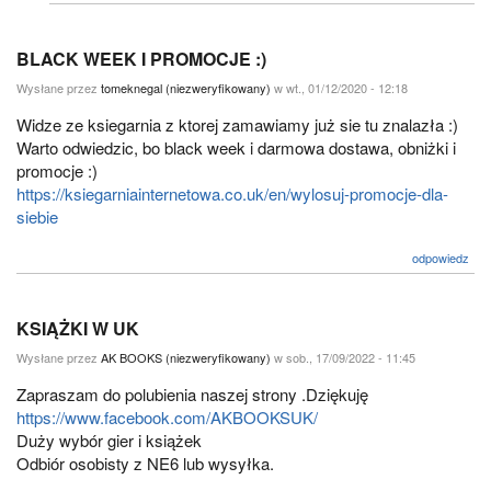
BLACK WEEK I PROMOCJE :)
Wysłane przez
tomeknegal (niezweryfikowany)
w wt., 01/12/2020 - 12:18
Widze ze ksiegarnia z ktorej zamawiamy już sie tu znalazła :)
Warto odwiedzic, bo black week i darmowa dostawa, obniżki i
promocje :)
https://ksiegarniainternetowa.co.uk/en/wylosuj-promocje-dla-
siebie
odpowiedz
KSIĄŻKI W UK
Wysłane przez
AK BOOKS (niezweryfikowany)
w sob., 17/09/2022 - 11:45
Zapraszam do polubienia naszej strony .Dziękuję
https://www.facebook.com/AKBOOKSUK/
Duży wybór gier i książek
Odbiór osobisty z NE6 lub wysyłka.