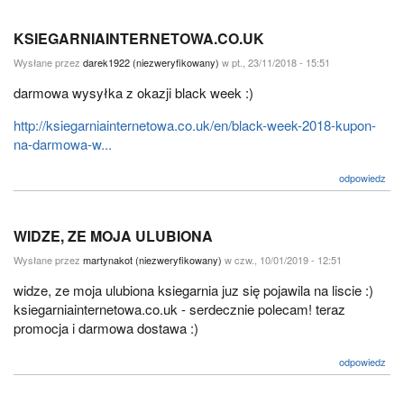
KSIEGARNIAINTERNETOWA.CO.UK
Wysłane przez
darek1922 (niezweryfikowany)
w pt., 23/11/2018 - 15:51
darmowa wysyłka z okazji black week :)
http://ksiegarniainternetowa.co.uk/en/black-week-2018-kupon-
na-darmowa-w...
odpowiedz
WIDZE, ZE MOJA ULUBIONA
Wysłane przez
martynakot (niezweryfikowany)
w czw., 10/01/2019 - 12:51
widze, ze moja ulubiona ksiegarnia juz się pojawila na liscie :)
ksiegarniainternetowa.co.uk - serdecznie polecam! teraz
promocja i darmowa dostawa :)
odpowiedz