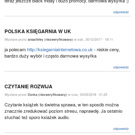
teraz jeszcze black friday i dużo promocji. darmowa wysyłka :)
odpowiedz
POLSKA KSIĘGARNIA W UK
Wysłane przez
aniashirley (niezweryfikowany)
w sob., 30/12/2017 - 18:11
ja polecam
http://ksiegarniainternetowa.co.uk
- niskie ceny,
bardzo duży wybór i często darmowa wysyłka
odpowiedz
CZYTANIE ROZWIJA
Wysłane przez
Donka (niezweryfikowany)
w czw., 03/05/2018 - 01:25
Czytanie książek to świetna sprawa, w ten sposób można
znacznie zredukować poziom stresu, naprawdę. Ja ostatnio
słuchać też sporo ksiażek audio.
odpowiedz