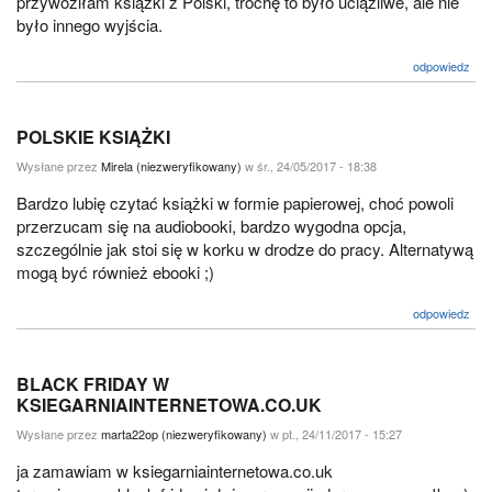
przywoziłam książki z Polski, trochę to było uciążliwe, ale nie
było innego wyjścia.
odpowiedz
POLSKIE KSIĄŻKI
Wysłane przez
Mirela (niezweryfikowany)
w śr., 24/05/2017 - 18:38
Bardzo lubię czytać książki w formie papierowej, choć powoli
przerzucam się na audiobooki, bardzo wygodna opcja,
szczególnie jak stoi się w korku w drodze do pracy. Alternatywą
mogą być również ebooki ;)
odpowiedz
BLACK FRIDAY W
KSIEGARNIAINTERNETOWA.CO.UK
Wysłane przez
marta22op (niezweryfikowany)
w pt., 24/11/2017 - 15:27
ja zamawiam w ksiegarniainternetowa.co.uk