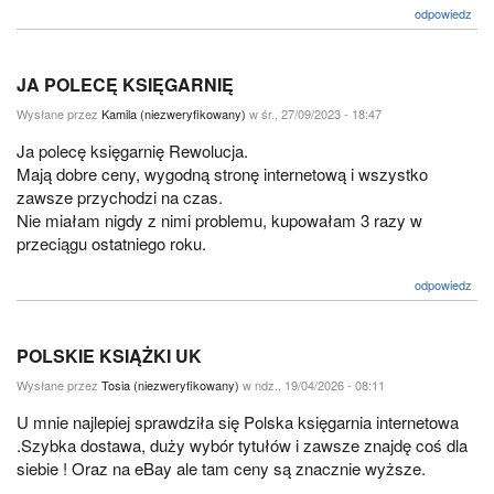
odpowiedz
JA POLECĘ KSIĘGARNIĘ
Wysłane przez
Kamila (niezweryfikowany)
w śr., 27/09/2023 - 18:47
Ja polecę księgarnię Rewolucja.
Mają dobre ceny, wygodną stronę internetową i wszystko
zawsze przychodzi na czas.
Nie miałam nigdy z nimi problemu, kupowałam 3 razy w
przeciągu ostatniego roku.
odpowiedz
POLSKIE KSIĄŻKI UK
Wysłane przez
Tosia (niezweryfikowany)
w ndz., 19/04/2026 - 08:11
U mnie najlepiej sprawdziła się Polska księgarnia internetowa
.Szybka dostawa, duży wybór tytułów i zawsze znajdę coś dla
siebie ! Oraz na eBay ale tam ceny są znacznie wyższe.