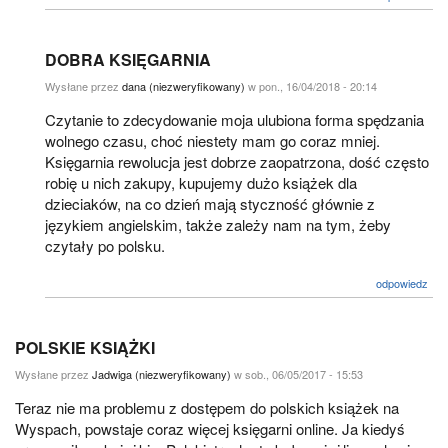
DOBRA KSIĘGARNIA
Wysłane przez
dana (niezweryfikowany)
w pon., 16/04/2018 - 20:14
Czytanie to zdecydowanie moja ulubiona forma spędzania
wolnego czasu, choć niestety mam go coraz mniej.
Księgarnia rewolucja jest dobrze zaopatrzona, dość często
robię u nich zakupy, kupujemy dużo książek dla
dzieciaków, na co dzień mają styczność głównie z
językiem angielskim, także zależy nam na tym, żeby
czytały po polsku.
odpowiedz
POLSKIE KSIĄŻKI
Wysłane przez
Jadwiga (niezweryfikowany)
w sob., 06/05/2017 - 15:53
Teraz nie ma problemu z dostępem do polskich książek na
Wyspach, powstaje coraz więcej księgarni online. Ja kiedyś