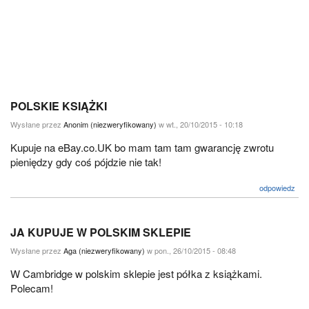
POLSKIE KSIĄŻKI
Wysłane przez
Anonim (niezweryfikowany)
w wt., 20/10/2015 - 10:18
Kupuje na eBay.co.UK bo mam tam tam gwarancję zwrotu
pieniędzy gdy coś pójdzie nie tak!
odpowiedz
JA KUPUJE W POLSKIM SKLEPIE
Wysłane przez
Aga (niezweryfikowany)
w pon., 26/10/2015 - 08:48
W Cambridge w polskim sklepie jest półka z książkami.
Polecam!