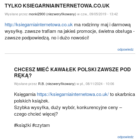
TYLKO KSIEGARNIAINTERNETOWA.CO.UK
Wysłane przez
monki2900 (niezweryfikowany)
w czw., 09/05/2019 - 13:42
http://ksiegarniainternetowa.co.uk
ma rodzinny maj i darmową
wysyłkę. zawsze trafiam na jakieś promocje, świetna obsługa -
zawsze podpowiedzą. no i dużo nowości!
odpowiedz
CHCESZ MIEĆ KAWAŁEK POLSKI ZAWSZE POD
RĘKĄ?
Wysłane przez
R.B. (niezweryfikowany)
w pt., 08/11/2024 - 10:06
Księgarnia
https://ksiegarniainternetowa.co.uk/
to skarbnica
polskich książek.
Szybka wysyłka, duży wybór, konkurencyjne ceny –
czego chcieć więcej?
#książki #czytam
odpowiedz