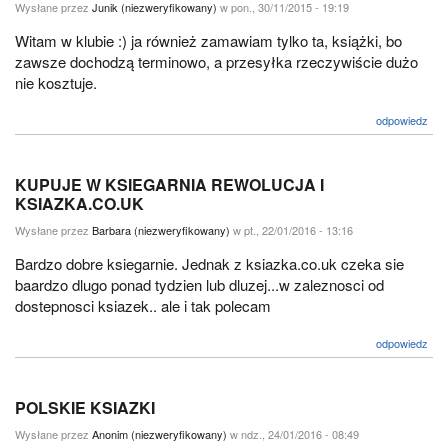
Wysłane przez
Junik (niezweryfikowany)
w pon., 30/11/2015 - 19:19
Witam w klubie :) ja również zamawiam tylko ta, książki, bo
zawsze dochodzą terminowo, a przesyłka rzeczywiście dużo
nie kosztuje.
odpowiedz
KUPUJE W KSIEGARNIA REWOLUCJA I
KSIAZKA.CO.UK
Wysłane przez
Barbara (niezweryfikowany)
w pt., 22/01/2016 - 13:16
Bardzo dobre ksiegarnie. Jednak z ksiazka.co.uk czeka sie
baardzo dlugo ponad tydzien lub dluzej...w zaleznosci od
dostepnosci ksiazek.. ale i tak polecam
odpowiedz
POLSKIE KSIAZKI
Wysłane przez
Anonim (niezweryfikowany)
w ndz., 24/01/2016 - 08:49