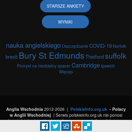
STARSZE ANKIETY
WYNIKI
nauka angielskiego
COVID-19
Oszczędzanie
Norfolk
Bury St Edmunds
suffolk
brexit
Thetford
Cambridge
Pomysł na niedzielny spacer
Ipswich
Więcej
Anglia Wschodnia
2012-2026 |
PolskieInfo.org.uk
- Polacy
w Anglii Wschodniej
| Serwis polskieinfo.org.uk nie ponosi
odpowiedzialności za treści dodawane przez użytkowników strony.