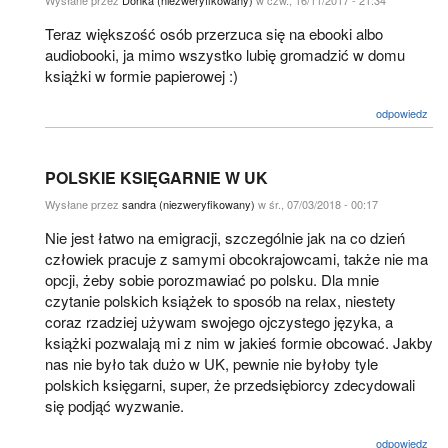
Wysłane przez
Donka (niezweryfikowany)
w czw., 16/11/2017 - 21:34
Teraz większość osób przerzuca się na ebooki albo
audiobooki, ja mimo wszystko lubię gromadzić w domu
książki w formie papierowej :)
odpowiedz
POLSKIE KSIĘGARNIE W UK
Wysłane przez
sandra (niezweryfikowany)
w śr., 07/03/2018 - 00:17
Nie jest łatwo na emigracji, szczególnie jak na co dzień
człowiek pracuje z samymi obcokrajowcami, także nie ma
opcji, żeby sobie porozmawiać po polsku. Dla mnie
czytanie polskich książek to sposób na relax, niestety
coraz rzadziej używam swojego ojczystego języka, a
książki pozwalają mi z nim w jakieś formie obcować. Jakby
nas nie było tak dużo w UK, pewnie nie byłoby tyle
polskich księgarni, super, że przedsiębiorcy zdecydowali
się podjąć wyzwanie.
odpowiedz