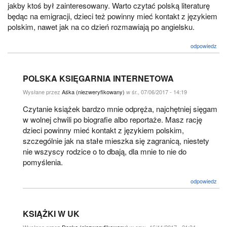
jakby ktoś był zainteresowany. Warto czytać polską literaturę
będąc na emigracji, dzieci też powinny mieć kontakt z językiem
polskim, nawet jak na co dzień rozmawiają po angielsku.
odpowiedz
POLSKA KSIĘGARNIA INTERNETOWA
Wysłane przez
Aśka (niezweryfikowany)
w śr., 07/06/2017 - 14:19
Czytanie książek bardzo mnie odpręża, najchętniej sięgam
w wolnej chwili po biografie albo reportaże. Masz rację
dzieci powinny mieć kontakt z językiem polskim,
szczególnie jak na stałe mieszka się zagranicą, niestety
nie wszyscy rodzice o to dbają, dla mnie to nie do
pomyślenia.
odpowiedz
KSIĄŻKI W UK