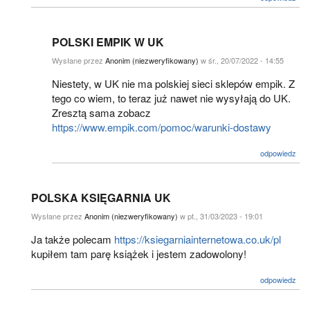
POLSKI EMPIK W UK
Wysłane przez
Anonim (niezweryfikowany)
w śr., 20/07/2022 - 14:55
Niestety, w UK nie ma polskiej sieci sklepów empik. Z
tego co wiem, to teraz już nawet nie wysyłają do UK.
Zresztą sama zobacz
https://www.empik.com/pomoc/warunki-dostawy
odpowiedz
POLSKA KSIĘGARNIA UK
Wysłane przez
Anonim (niezweryfikowany)
w pt., 31/03/2023 - 19:01
Ja także polecam
https://ksiegarniainternetowa.co.uk/pl
kupiłem tam parę książek i jestem zadowolony!
odpowiedz