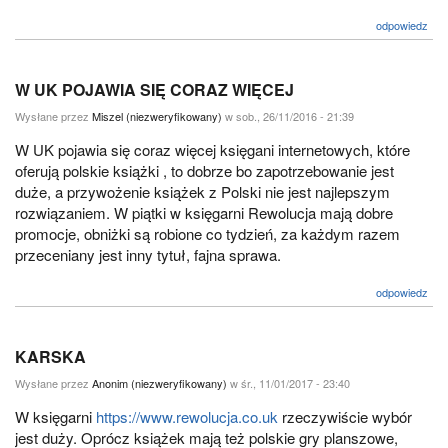
odpowiedz
W UK POJAWIA SIĘ CORAZ WIĘCEJ
Wysłane przez
Miszel (niezweryfikowany)
w sob., 26/11/2016 - 21:39
W UK pojawia się coraz więcej księgani internetowych, które
oferują polskie książki , to dobrze bo zapotrzebowanie jest
duże, a przywożenie książek z Polski nie jest najlepszym
rozwiązaniem. W piątki w księgarni Rewolucja mają dobre
promocje, obniżki są robione co tydzień, za każdym razem
przeceniany jest inny tytuł, fajna sprawa.
odpowiedz
KARSKA
Wysłane przez
Anonim (niezweryfikowany)
w śr., 11/01/2017 - 23:40
W księgarni
https://www.rewolucja.co.uk
rzeczywiście wybór
jest duży. Oprócz książek mają też polskie gry planszowe,