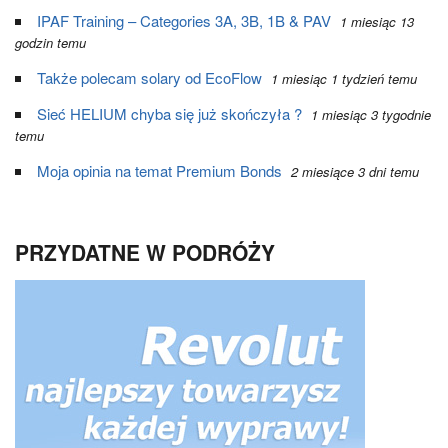
IPAF Training – Categories 3A, 3B, 1B & PAV
1 miesiąc 13
godzin temu
Także polecam solary od EcoFlow
1 miesiąc 1 tydzień temu
Sieć HELIUM chyba się już skończyła ?
1 miesiąc 3 tygodnie
temu
Moja opinia na temat Premium Bonds
2 miesiące 3 dni temu
PRZYDATNE W PODRÓŻY