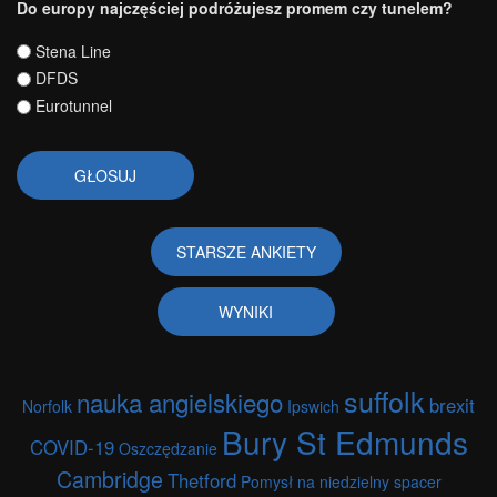
Do europy najczęściej podróżujesz promem czy tunelem?
Wybory
Stena Line
DFDS
Eurotunnel
STARSZE ANKIETY
WYNIKI
suffolk
nauka angielskiego
brexit
Norfolk
Ipswich
Bury St Edmunds
COVID-19
Oszczędzanie
Cambridge
Thetford
Pomysł na niedzielny spacer