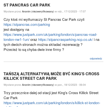
ST PANCRAS CAR PARK
Wysłane przez
Anonim (niezweryfikowany)
w ndz., 17/12/2023 - 17:07
Czy ktoś mi wytłumaczy St Pancras Car Park czyli
https://stpancras.com/parking
jest dostępny na
https://www.justpark.com/uk/parking/london/s/pancras-road-
london-nw1-1un/
oraz
https://stpancrasparking.ncp.co.uk/
i na
tych dwóch stronach można składać rezerwację ?
Przecież to są chyba dwie inne firmy ?
odpowiedz
TAŃSZĄ ALTERNATYWĄ MOŻE BYĆ KING'S CROSS
KILLICK STREET CAR PARK
Wysłane przez
Anonim (niezweryfikowany)
w pon., 18/12/2023 - 06:04
Trzy przecznice dalej od stacji jest King's Cross Killick Street
Car Park
https://www.justpark.com/uk/parking/london/s/killick-st-london-