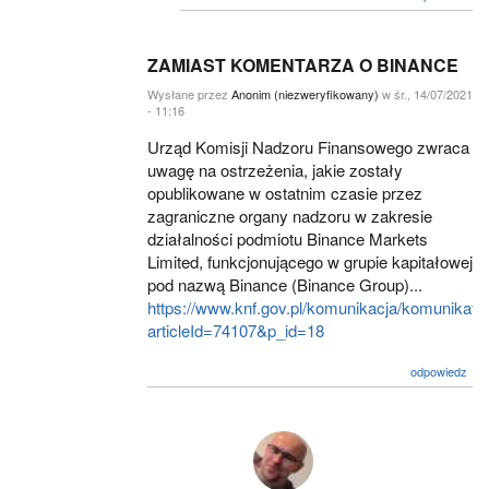
ZAMIAST KOMENTARZA O BINANCE
Wysłane przez
Anonim (niezweryfikowany)
w śr., 14/07/2021
- 11:16
Urząd Komisji Nadzoru Finansowego zwraca
uwagę na ostrzeżenia, jakie zostały
opublikowane w ostatnim czasie przez
zagraniczne organy nadzoru w zakresie
działalności podmiotu Binance Markets
Limited, funkcjonującego w grupie kapitałowej
pod nazwą Binance (Binance Group)...
https://www.knf.gov.pl/komunikacja/komunikaty
articleId=74107&p_id=18
odpowiedz