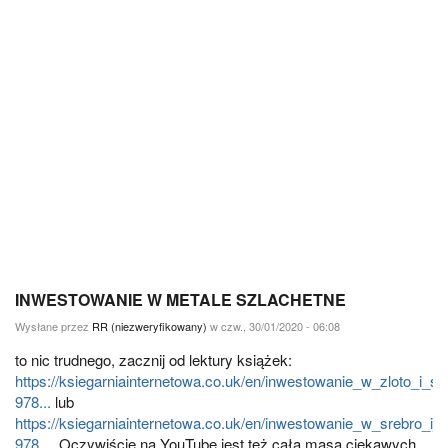
INWESTOWANIE W METALE SZLACHETNE
Wysłane przez
RR (niezweryfikowany)
w czw., 30/01/2020 - 06:08
to nic trudnego, zacznij od lektury książek:
https://ksiegarniainternetowa.co.uk/en/inwestowanie_w_zloto_i_sr
978...
lub
https://ksiegarniainternetowa.co.uk/en/inwestowanie_w_srebro_i_z
978...
. Oczywiście na YouTube jest też cała masa ciekawych