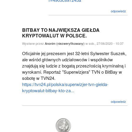
odpowiedz
BITBAY TO NAJWIĘKSZA GIEŁDA
KRYPTOWALUT W POLSCE.
Wysłane przez
Anonim (niezweryfikowany)
w sob., 27/06/2020 - 10:37
Oficjalnie jej prezesem jest 32-letni Sylwester Suszek,
ale wśród głównych udziałowców i wspólników
znajdują się ludzie z bogatą przeszłością kryminalną i
wyrokami. Reportaż "Superwizjera" TVN o BitBay w
sobotę w TVN24.
https://tvn24.pl/polska/superwizjer-tvn-gielda-
kryptowalut-bitbay-kto-za...
odpowiedz