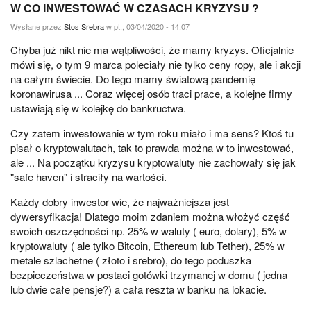
W CO INWESTOWAĆ W CZASACH KRYZYSU ?
Wysłane przez
Stos Srebra
w pt., 03/04/2020 - 14:07
Chyba już nikt nie ma wątpliwości, że mamy kryzys. Oficjalnie
mówi się, o tym 9 marca poleciały nie tylko ceny ropy, ale i akcji
na całym świecie. Do tego mamy światową pandemię
koronawirusa ... Coraz więcej osób traci prace, a kolejne firmy
ustawiają się w kolejkę do bankructwa.
Czy zatem inwestowanie w tym roku miało i ma sens? Ktoś tu
pisał o kryptowalutach, tak to prawda można w to inwestować,
ale ... Na początku kryzysu kryptowaluty nie zachowały się jak
"safe haven" i straciły na wartości.
Każdy dobry inwestor wie, że najważniejsza jest
dywersyfikacja! Dlatego moim zdaniem można włożyć część
swoich oszczędności np. 25% w waluty ( euro, dolary), 5% w
kryptowaluty ( ale tylko Bitcoin, Ethereum lub Tether), 25% w
metale szlachetne ( złoto i srebro), do tego poduszka
bezpieczeństwa w postaci gotówki trzymanej w domu ( jedna
lub dwie całe pensje?) a cała reszta w banku na lokacie.