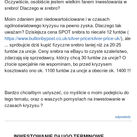
Oczywiście, osobiście jestem wielkim fanem inwestowania w
srebro! Dlaczego w srebro?
Moim zdaniem jest niedowartościowane i w czasach
ogólnoświatowego kryzysu na pewno zyska. Dlaczego tak
uważam? Dzisiejsza cena SPOT srebra to niecałe 12 funtów (
https://www.bullionbypost.co.uk/silver-price/silver-price-uk/
), ale
... spróbujcie dziś kupić fizyczne srebro taniej niż za 20-25
funtów za uncje. Ceny srebra na eBayu to czyste szaleństwo,
zdarzają się sprzedawcy, którzy chcą 30 funtów za uncje? O
złocie specjalnie nie wspominam, bo przed kryzysem
kosztowało ono ok. 1100 funtów za uncje a obecnie ok. 1400 !!!
Bardzo chciałbym usłyszeć, co myślicie o moim podejściu do
tego tematu, oraz o waszych pomysłach na inwestowanie w
czasach kryzysu ?
odpowiedz
INWESTOWANIE DŁUGO TERMINOWE