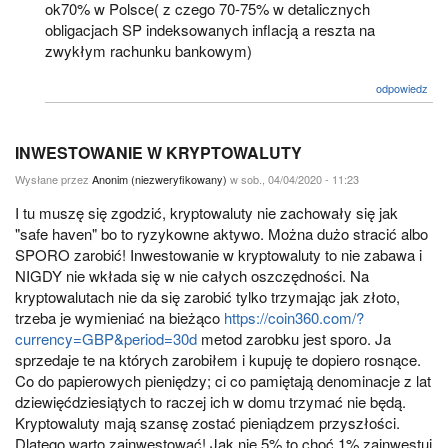
ok70% w Polsce( z czego 70-75% w detalicznych
obligacjach SP indeksowanych inflacją a reszta na
zwykłym rachunku bankowym)
odpowiedz
INWESTOWANIE W KRYPTOWALUTY
Wysłane przez
Anonim (niezweryfikowany)
w sob., 04/04/2020 - 11:23
I tu muszę się zgodzić, kryptowaluty nie zachowały się jak
"safe haven" bo to ryzykowne aktywo. Można dużo stracić albo
SPORO zarobić! Inwestowanie w kryptowaluty to nie zabawa i
NIGDY nie wkłada się w nie całych oszczędności. Na
kryptowalutach nie da się zarobić tylko trzymając jak złoto,
trzeba je wymieniać na bieżąco
https://coin360.com/?
currency=GBP&period=30d
metod zarobku jest sporo. Ja
sprzedaje te na których zarobiłem i kupuję te dopiero rosnące.
Co do papierowych pieniędzy; ci co pamiętają denominacje z lat
dziewięćdziesiątych to raczej ich w domu trzymać nie będą.
Kryptowaluty mają szansę zostać pieniądzem przyszłości.
Dlatego warto zainwestować! Jak nie 5% to choć 1% zainwestuj