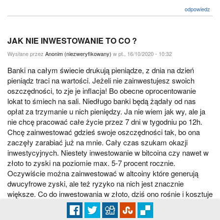
odpowiedz
JAK NIE INWESTOWANIE TO CO ?
Wysłane przez
Anonim (niezweryfikowany)
w pt., 16/10/2020 - 10:32
Banki na całym świecie drukują pieniądze, z dnia na dzień
pieniądz traci na wartości. Jeżeli nie zainwestujesz swoich
oszczędności, to zje je inflacja! Bo obecne oprocentowanie
lokat to śmiech na sali. Niedługo banki będą żądały od nas
opłat za trzymanie u nich pieniędzy. Ja nie wiem jak wy, ale ja
nie chcę pracować całe życie przez 7 dni w tygodniu po 12h.
Chcę zainwestować gdzieś swoje oszczędności tak, bo ona
zaczęły zarabiać już na mnie. Cały czas szukam okazji
inwestycyjnych. Niestety inwestowanie w bitcoina czy nawet w
złoto to zyski na poziomie max. 5-7 procent rocznie.
Oczywiście można zainwestować w altcoiny które generują
dwucyfrowe zyski, ale też ryzyko na nich jest znacznie
większe. Co do inwestowania w złoto, dziś ono rośnie i kosztuje
już prawie 2 tysiące dolarów za uncje. Pytanie tylko jak długo
będzie rosło i kiedy dokładnie je sprzedać, by na tym zarobić?