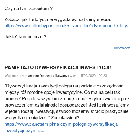
Czy na tym zarobiłem ?
Zobacz, jak historycznie wygląda wzrost ceny srebra:
https://www.bullionbypost.co.uk/silver-price/silver-price-history/
Jakieś komentarze ?
odpowiedz
PAMIĘTAJ O DYWERSYFIKACJI INWESTYCJI!
Wysłane przez
Anonim (niezweryfikowany)
w wt., 15/09/2020 - 20:23
"Dywersyfikacja inwestycji polega na podziale oszczędności
między różnorodne opcje inwestycyjne. Co ma na celu taki
proces? Przede wszystkim zmniejszenie ryzyka związanego z
prowadzeniem działalności gospodarczej. Jeśli zainwestujemy
w jeden rodzaj inwestycji, szybko możemy stracić praktycznie
wszystkie pieniądze..." Zaciekawieni?
https://www.planetafm.pl/na-czym-polega-dywersyfikacja-
inwestycji-czym-s...