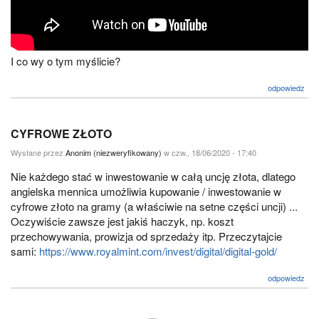
I co wy o tym myślicie?
odpowiedz
CYFROWE ZŁOTO
Wysłane przez
Anonim (niezweryfikowany)
w czw., 18/06/2020 - 17:40
Nie każdego stać w inwestowanie w całą uncję złota, dlatego
angielska mennica umożliwia kupowanie / inwestowanie w
cyfrowe złoto na gramy (a właściwie na setne części uncji) ...
Oczywiście zawsze jest jakiś haczyk, np. koszt
przechowywania, prowizja od sprzedaży itp. Przeczytajcie
sami:
https://www.royalmint.com/invest/digital/digital-gold/
odpowiedz