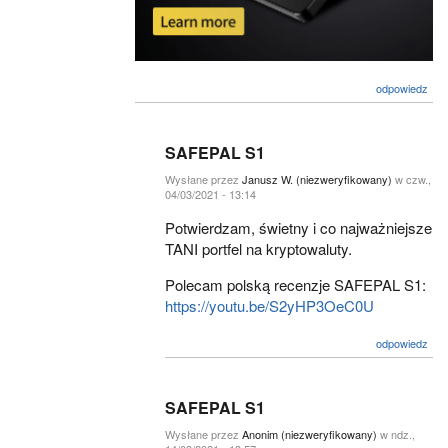
odpowiedz
SAFEPAL S1
Wysłane przez
Janusz W. (niezweryfikowany)
w czw.,
04/03/2021 - 13:14
Potwierdzam, świetny i co najważniejsze
TANI portfel na kryptowaluty.
Polecam polską recenzje SAFEPAL S1:
https://youtu.be/S2yHP3OeC0U
odpowiedz
SAFEPAL S1
Wysłane przez
Anonim (niezweryfikowany)
w ndz.,