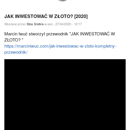
JAK INWESTOWAĆ W ZŁOTO? [2020]
Wysłane przez
Stos Srebra
w pon., 27/04/2020 - 12:17
Marcin Iwuć stworzył przewodnik "JAK INWESTOWAĆ W
ZŁOTO? "
https://marciniwuc.com/jak-inwestowac-w-zloto-kompletny-
przewodnik/