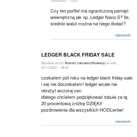
14/03/2021 - 13:57
Czy ten portfel ma ograniczoną pamięć
wewnętrzną jak np. Ledger Nano S? Ile,
średnio walut można na niego dodać?
odpowiedz
LEDGER BLACK FRIDAY SALE
Wysłane przez
Anonim (niezweryfikowany)
w sob.,
27/11/2021 - 08:31
czekałem pół roku na ledger black friday sale
i się nie doczekałem! ledger wcale nie
obniżył wczoraj cen
dlatego chciałem podziękować tobuie za tą
20 procentową zniżkę DZIĘKI!
pozdrowienia dla wszystkich HODLerów!
odpowiedz