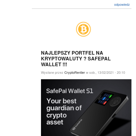
odpowiedz
NAJLEPSZY PORTFEL NA
KRYPTOWALUTY ? SAFEPAL
WALLET !!!
Wysłane przez
CryptoRentier
w sob., 13/02/2021 - 20:10