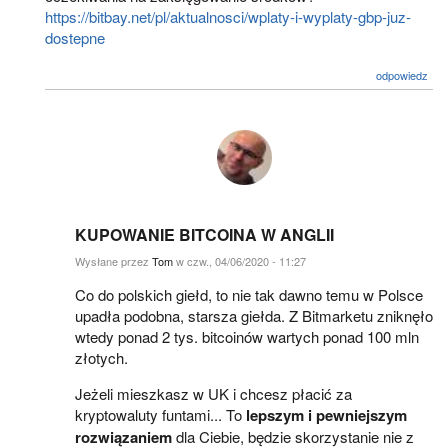
https://bitbay.net/pl/aktualnosci/wplaty-i-wyplaty-gbp-juz-
dostepne
odpowiedz
KUPOWANIE BITCOINA W ANGLII
Wysłane przez
Tom
w czw., 04/06/2020 - 11:27
Co do polskich giełd, to nie tak dawno temu w Polsce
upadła podobna, starsza giełda. Z Bitmarketu zniknęło
wtedy ponad 2 tys. bitcoinów wartych ponad 100 mln
złotych.
Jeżeli mieszkasz w UK i chcesz płacić za
kryptowaluty funtami... To
lepszym i pewniejszym
rozwiązaniem
dla Ciebie, będzie skorzystanie nie z