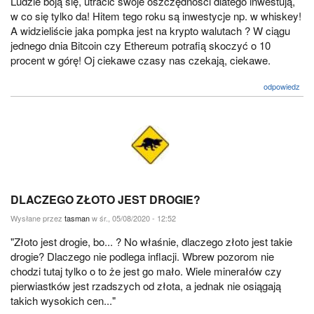
Ludzie boją się, utracić swoje oszczędności dlatego inwestują,
w co się tylko da! Hitem tego roku są inwestycje np. w whiskey!
A widzieliście jaka pompka jest na krypto walutach ? W ciągu
jednego dnia Bitcoin czy Ethereum potrafią skoczyć o 10
procent w górę! Oj ciekawe czasy nas czekają, ciekawe.
odpowiedz
DLACZEGO ZŁOTO JEST DROGIE?
Wysłane przez
tasman
w śr., 05/08/2020 - 12:52
"Złoto jest drogie, bo... ? No właśnie, dlaczego złoto jest takie
drogie? Dlaczego nie podlega inflacji. Wbrew pozorom nie
chodzi tutaj tylko o to że jest go mało. Wiele minerałów czy
pierwiastków jest rzadszych od złota, a jednak nie osiągają
takich wysokich cen..."