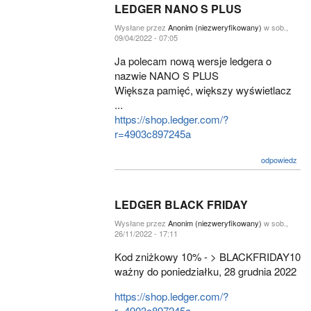
LEDGER NANO S PLUS
Wysłane przez
Anonim (niezweryfikowany)
w sob.,
09/04/2022 - 07:05
Ja polecam nową wersje ledgera o
nazwie NANO S PLUS
Większa pamięć, większy wyświetlacz
...
https://shop.ledger.com/?
r=4903c897245a
odpowiedz
LEDGER BLACK FRIDAY
Wysłane przez
Anonim (niezweryfikowany)
w sob.,
26/11/2022 - 17:11
Kod zniżkowy 10% - > BLACKFRIDAY10
ważny do poniedziałku, 28 grudnia 2022
https://shop.ledger.com/?
r=4903c897245a