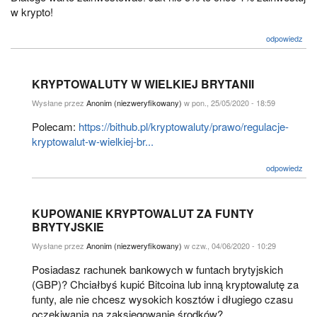
w krypto!
odpowiedz
KRYPTOWALUTY W WIELKIEJ BRYTANII
Wysłane przez
Anonim (niezweryfikowany)
w pon., 25/05/2020 - 18:59
Polecam:
https://bithub.pl/kryptowaluty/prawo/regulacje-
kryptowalut-w-wielkiej-br...
odpowiedz
KUPOWANIE KRYPTOWALUT ZA FUNTY
BRYTYJSKIE
Wysłane przez
Anonim (niezweryfikowany)
w czw., 04/06/2020 - 10:29
Posiadasz rachunek bankowych w funtach brytyjskich
(GBP)? Chciałbyś kupić Bitcoina lub inną kryptowalutę za
funty, ale nie chcesz wysokich kosztów i długiego czasu
oczekiwania na zaksięgowanie środków?