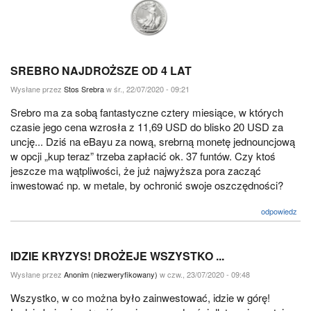
SREBRO NAJDROŻSZE OD 4 LAT
Wysłane przez
Stos Srebra
w śr., 22/07/2020 - 09:21
Srebro ma za sobą fantastyczne cztery miesiące, w których
czasie jego cena wzrosła z 11,69 USD do blisko 20 USD za
uncję... Dziś na eBayu za nową, srebrną monetę jednouncjową
w opcji „kup teraz” trzeba zapłacić ok. 37 funtów. Czy ktoś
jeszcze ma wątpliwości, że już najwyższa pora zacząć
inwestować np. w metale, by ochronić swoje oszczędności?
odpowiedz
IDZIE KRYZYS! DROŻEJE WSZYSTKO ...
Wysłane przez
Anonim (niezweryfikowany)
w czw., 23/07/2020 - 09:48
Wszystko, w co można było zainwestować, idzie w górę!