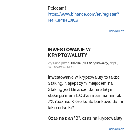
Polecam!
https://www.binance.com/en/register?
ref=QP4RL0KG
odpowiedz
INWESTOWANIE W
KRYPTOWALUTY
Wysłane przez
Anonim (niezweryfikowany)
w pt.,
09/10/2020 - 14:16
Inwestowanie w kryptowaluty to także
Staking. Najlepszym miejscem na
Staking jest Binance! Ja na stałym
stakingu mam EOS'a i mam na nim ok.
7% rocznie. Które konto bankowe da mi
takie odsetki?
Czas na plan "B", czas na kryptowaluty!
odpowiedz