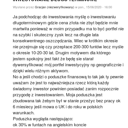
Wysłane przez
Gracjan (niezweryfikowany)
w pon., 15/06/2020 - 16:00
Ja podchodząc do inwestowania myślę o inwestowaniu
długoterminowym gdzie cena złota nie zbyt będzie mnie
martwiła ponieważ w moim przypadku ma to być portfel nie
na szybki i skuteczny zysk lecz na długie lata
konsekwentnego oszczędzania. Wiec w krótkim okresie
nie przejmuje się czy przepłace 200-300 funtów lecz myśle
o okresie 10-20-30 lat. Drugim motywem dla którego
jestem spokojny jest fakt że będę sie starał
dywersyfikować mój portfel inwestycyjny np geograficznie i
dzięki wielu różnym aktywom.
No a jeśli chodzi o poduszke finansową to tak jak ty pewnie
uważam że jest to najważniejsza rzecz którą każdy
świadomy inwestor powinien posiadać zanim rozpocznie
przygodę z inwestowaniem. Moja poduszka jest
zbudowana tak żebym był w stanie przeżyc bez pracy ok
6 miesiecy jeśli mowa o UK i do roku w polskich
warunkach.
Poduszka wygląda następująco:
ok 30% w funtach na angielskim koncie