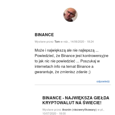
BINANCE
Wysłane przez
Tom
w ndz., 14/06/2020 - 18:24
Może i największą ale nie najlepszą ...
Powiedzieć, że Binance jest kontrowersyjne
to jak nic nie powiedzieć ... Poszukaj w
internetach info na temat Binance a
gwarantuje, że zmienisz zdanie ;)
odpowiedz
BINANCE - NAJWIĘKSZA GIEŁDA
KRYPTOWALUT NA ŚWIECIE!
Wysłane przez
Anonim (niezweryfikowany)
w pt.,
10/07/2020 - 18:00