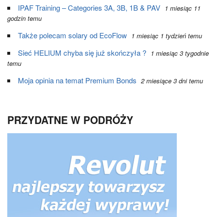
IPAF Training – Categories 3A, 3B, 1B & PAV
1 miesiąc 11
godzin temu
Także polecam solary od EcoFlow
1 miesiąc 1 tydzień temu
Sieć HELIUM chyba się już skończyła ?
1 miesiąc 3 tygodnie
temu
Moja opinia na temat Premium Bonds
2 miesiące 3 dni temu
PRZYDATNE W PODRÓŻY