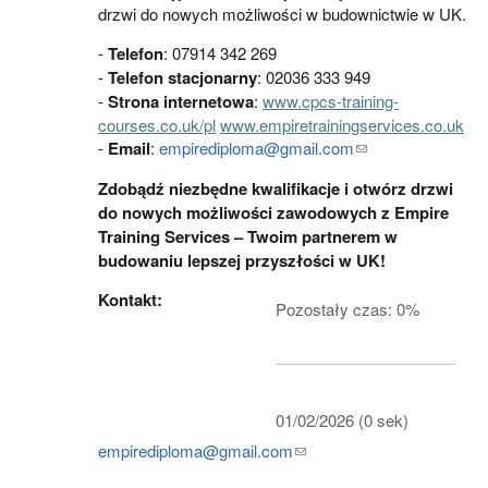
drzwi do nowych możliwości w budownictwie w UK.
-
Telefon
: 07914 342 269
-
Telefon stacjonarny
: 02036 333 949
-
Strona internetowa
:
www.cpcs-training-
courses.co.uk/pl
www.empiretrainingservices.co.uk
-
Email
:
empirediploma@gmail.com
(link sends e-
mail)
Zdobądź niezbędne kwalifikacje i otwórz drzwi
do nowych możliwości zawodowych z Empire
Training Services – Twoim partnerem w
budowaniu lepszej przyszłości w UK!
Kontakt:
Pozostały czas: 0%
01/02/2026 (0 sek)
empirediploma@gmail.com
(link sends e-mail)