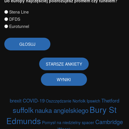
Do europy najczęściej podróżujesz promem czy tunelem?
Wybory
Stena Line
DFDS
Eurotunnel
STARSZE ANKIETY
WYNIKI
brexit
COVID-19
Thetford
Oszczędzanie
Norfolk
Ipswich
Bury St
suffolk
nauka angielskiego
Edmunds
Cambridge
Pomysł na niedzielny spacer