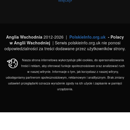
Więcej
Anglia Wschodnia
2012-2026 |
PolskieInfo.org.uk
- Polacy
w Anglii Wschodniej
| Serwis polskieinfo.org.uk nie ponosi
odpowiedzialności za treści dodawane przez użytkowników strony.
Nasza strona internetowa wykorzystuje pliki cookies, do spersonalizowania
treści i reklam, aby oferować funkcje społecznościowe oraz analizować ruch
w naszej witrynie. Informacje o tym, jak korzystasz z naszej witryny,
udostępniamy partnerom społecznościowym, reklamowym i analitycznym. Brak zmiany
ustawień przeglądarki oznacza wyrażenie zgody na ich użycie i zapisanie w pamięci
urządzenia.