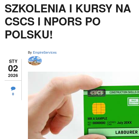
SZKOLENIA I KURSY NA
CSCS I NPORS PO
POLSKU!
By
EmpireServices
STY
02
2026
0