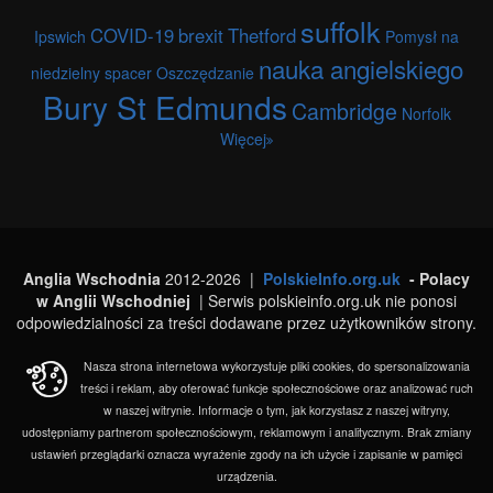
suffolk
COVID-19
brexit
Thetford
Ipswich
Pomysł na
nauka angielskiego
niedzielny spacer
Oszczędzanie
Bury St Edmunds
Cambridge
Norfolk
Więcej
Anglia Wschodnia
2012-2026 |
PolskieInfo.org.uk
- Polacy
w Anglii Wschodniej
| Serwis polskieinfo.org.uk nie ponosi
odpowiedzialności za treści dodawane przez użytkowników strony.
Nasza strona internetowa wykorzystuje pliki cookies, do spersonalizowania
treści i reklam, aby oferować funkcje społecznościowe oraz analizować ruch
w naszej witrynie. Informacje o tym, jak korzystasz z naszej witryny,
udostępniamy partnerom społecznościowym, reklamowym i analitycznym. Brak zmiany
ustawień przeglądarki oznacza wyrażenie zgody na ich użycie i zapisanie w pamięci
urządzenia.