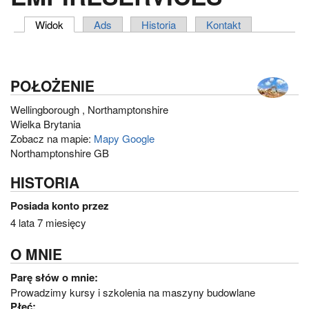
Widok
(aktywna karta)
Ads
Historia
Kontakt
ZAKŁADKI PODSTAWOWE
POŁOŻENIE
Wellingborough
,
Northamptonshire
Wielka Brytania
Zobacz na mapie:
Mapy Google
Northamptonshire GB
HISTORIA
Posiada konto przez
4 lata 7 miesięcy
O MNIE
Parę słów o mnie:
Prowadzimy kursy i szkolenia na maszyny budowlane
Płeć: