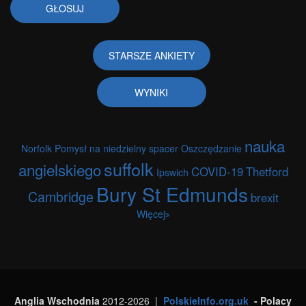
STARSZE ANKIETY
WYNIKI
nauka
Norfolk
Pomysł na niedzielny spacer
Oszczędzanie
suffolk
angielskiego
COVID-19
Thetford
Ipswich
Bury St Edmunds
Cambridge
brexit
Więcej
Anglia Wschodnia
2012-2026 |
PolskieInfo.org.uk
- Polacy