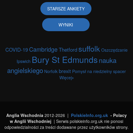
STARSZE ANKIETY
WYNIKI
suffolk
Cambridge
COVID-19
Thetford
Oszczędzanie
Bury St Edmunds
nauka
Ipswich
angielskiego
brexit
Norfolk
Pomysł na niedzielny spacer
Więcej
Anglia Wschodnia
2012-2026 |
PolskieInfo.org.uk
- Polacy
w Anglii Wschodniej
| Serwis polskieinfo.org.uk nie ponosi
odpowiedzialności za treści dodawane przez użytkowników strony.