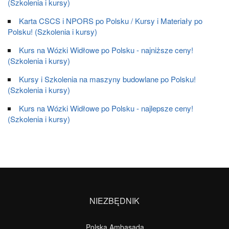
(Szkolenia i kursy)
Karta CSCS i NPORS po Polsku / Kursy i Materiały po
Polsku! (Szkolenia i kursy)
Kurs na Wózki Widłowe po Polsku - najniższe ceny!
(Szkolenia i kursy)
Kursy i Szkolenia na maszyny budowlane po Polsku!
(Szkolenia i kursy)
Kurs na Wózki Widłowe po Polsku - najlepsze ceny!
(Szkolenia i kursy)
NIEZBĘDNIK
Polska Ambasada