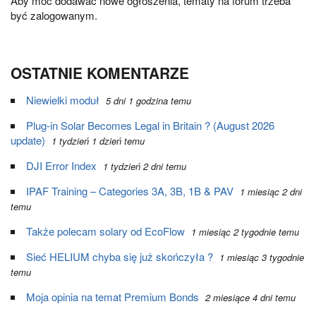
Aby móc dodawać nowe ogłoszenia, tematy na forum trzeba
być zalogowanym.
OSTATNIE KOMENTARZE
Niewielki moduł
5 dni 1 godzina temu
Plug-in Solar Becomes Legal in Britain ? (August 2026
update)
1 tydzień 1 dzień temu
DJI Error Index
1 tydzień 2 dni temu
IPAF Training – Categories 3A, 3B, 1B & PAV
1 miesiąc 2 dni
temu
Także polecam solary od EcoFlow
1 miesiąc 2 tygodnie temu
Sieć HELIUM chyba się już skończyła ?
1 miesiąc 3 tygodnie
temu
Moja opinia na temat Premium Bonds
2 miesiące 4 dni temu