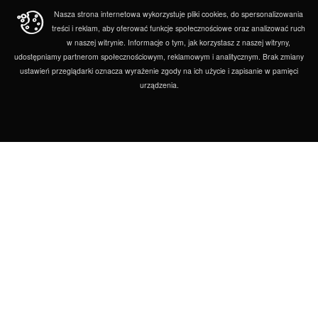
Nasza strona internetowa wykorzystuje pliki cookies, do spersonalizowania
treści i reklam, aby oferować funkcje społecznościowe oraz analizować ruch
w naszej witrynie. Informacje o tym, jak korzystasz z naszej witryny,
udostępniamy partnerom społecznościowym, reklamowym i analitycznym. Brak zmiany
ustawień przeglądarki oznacza wyrażenie zgody na ich użycie i zapisanie w pamięci
urządzenia.