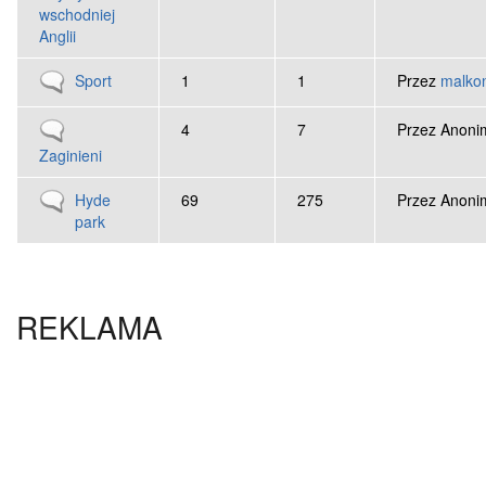
wschodniej
Anglii
Brak nowych wpisów
Sport
1
1
Przez
malkon
Brak nowych wpisów
4
7
Przez
Anonim
Zaginieni
Brak nowych wpisów
Hyde
69
275
Przez
Anonim
park
REKLAMA