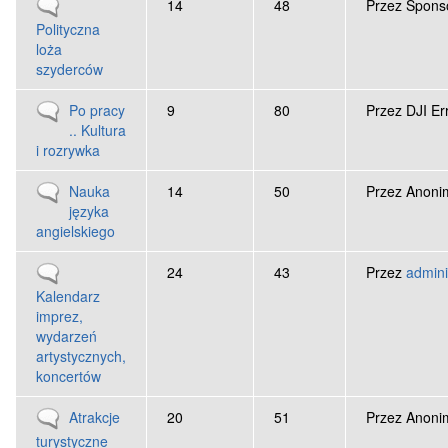
Brak nowych wpisów
14
48
Przez
Sponso
Polityczna
loża
szyderców
Brak nowych wpisów
Po pracy
9
80
Przez
DJI Er
.. Kultura
i rozrywka
Brak nowych wpisów
Nauka
14
50
Przez
Anonim
języka
angielskiego
Brak nowych wpisów
24
43
Przez
admini
Kalendarz
imprez,
wydarzeń
artystycznych,
koncertów
Brak nowych wpisów
Atrakcje
20
51
Przez
Anonim
turystyczne