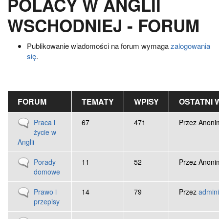
POLACY W ANGLII
WSCHODNIEJ - FORUM
Publikowanie wiadomości na forum wymaga
zalogowania
się
.
FORUM
TEMATY
WPISY
OSTATNI 
Brak nowych wpisów
Praca i
67
471
Przez
Anonim
życie w
Anglii
Brak nowych wpisów
Porady
11
52
Przez
Anonim
domowe
Brak nowych wpisów
Prawo i
14
79
Przez
admini
przepisy