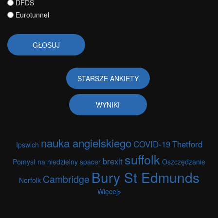
DFDS
Eurotunnel
STARSZE ANKIETY
WYNIKI
nauka angielskiego
COVID-19
Thetford
Ipswich
suffolk
brexit
Pomysł na niedzielny spacer
Oszczędzanie
Bury St Edmunds
Cambridge
Norfolk
Więcej