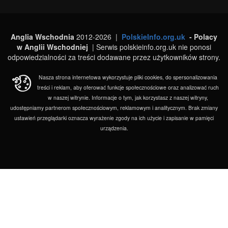
Anglia Wschodnia
2012-2026 |
PolskieInfo.org.uk
- Polacy
w Anglii Wschodniej
| Serwis polskieinfo.org.uk nie ponosi
odpowiedzialności za treści dodawane przez użytkowników strony.
Nasza strona internetowa wykorzystuje pliki cookies, do spersonalizowania
treści i reklam, aby oferować funkcje społecznościowe oraz analizować ruch
w naszej witrynie. Informacje o tym, jak korzystasz z naszej witryny,
udostępniamy partnerom społecznościowym, reklamowym i analitycznym. Brak zmiany
ustawień przeglądarki oznacza wyrażenie zgody na ich użycie i zapisanie w pamięci
urządzenia.