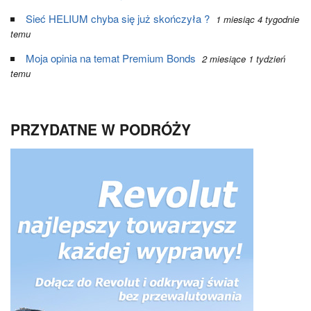
Sieć HELIUM chyba się już skończyła ?
1 miesiąc 4 tygodnie
temu
Moja opinia na temat Premium Bonds
2 miesiące 1 tydzień
temu
PRZYDATNE W PODRÓŻY