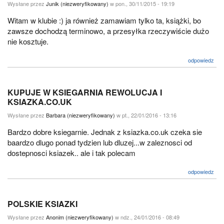
Wysłane przez
Junik (niezweryfikowany)
w pon., 30/11/2015 - 19:19
Witam w klubie :) ja również zamawiam tylko ta, książki, bo
zawsze dochodzą terminowo, a przesyłka rzeczywiście dużo
nie kosztuje.
odpowiedz
KUPUJE W KSIEGARNIA REWOLUCJA I
KSIAZKA.CO.UK
Wysłane przez
Barbara (niezweryfikowany)
w pt., 22/01/2016 - 13:16
Bardzo dobre ksiegarnie. Jednak z ksiazka.co.uk czeka sie
baardzo dlugo ponad tydzien lub dluzej...w zaleznosci od
dostepnosci ksiazek.. ale i tak polecam
odpowiedz
POLSKIE KSIAZKI
Wysłane przez
Anonim (niezweryfikowany)
w ndz., 24/01/2016 - 08:49