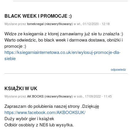
BLACK WEEK I PROMOCJE :)
Wysłane przez
tomeknegal (niezweryfikowany)
w wt., 01/12/2020 - 12:18
Widze ze ksiegarnia z ktorej zamawiamy już sie tu znalazła :)
Warto odwiedzic, bo black week i darmowa dostawa, obniżki i
promocje :)
https://ksiegarniainternetowa.co.uk/en/wylosuj-promocje-dla-
siebie
odpowiedz
KSIĄŻKI W UK
Wysłane przez
AK BOOKS (niezweryfikowany)
w sob., 17/09/2022 - 11:45
Zapraszam do polubienia naszej strony .Dziękuję
https://www.facebook.com/AKBOOKSUK/
Duży wybór gier i książek
Odbiór osobisty z NE6 lub wysyłka.