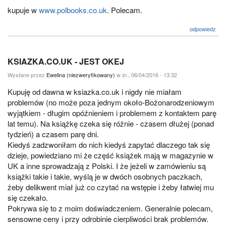
kupuje w
www.polbooks.co.uk
. Polecam.
odpowiedz
KSIAZKA.CO.UK - JEST OKEJ
Wysłane przez
Ewelina (niezweryfikowany)
w śr., 06/04/2016 - 13:32
Kupuję od dawna w ksiazka.co.uk i nigdy nie miałam
problemów (no może poza jednym około-Bożonarodzeniowym
wyjątkiem - długim opóźnieniem i problemem z kontaktem parę
lat temu). Na książkę czeka się różnie - czasem dłużej (ponad
tydzień) a czasem parę dni.
Kiedyś zadzwoniłam do nich kiedyś zapytać dlaczego tak się
dzieje, powiedziano mi że część książek mają w magazynie w
UK a inne sprowadzają z Polski. I że jeżeli w zamówieniu są
książki takie i takie, wyślą je w dwóch osobnych paczkach,
żeby delikwent miał już co czytać na wstępie i żeby łatwiej mu
się czekało.
Pokrywa się to z moim doświadczeniem. Generalnie polecam,
sensowne ceny i przy odrobinie cierpliwości brak problemów.