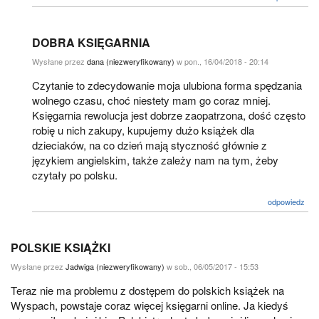
DOBRA KSIĘGARNIA
Wysłane przez
dana (niezweryfikowany)
w pon., 16/04/2018 - 20:14
Czytanie to zdecydowanie moja ulubiona forma spędzania
wolnego czasu, choć niestety mam go coraz mniej.
Księgarnia rewolucja jest dobrze zaopatrzona, dość często
robię u nich zakupy, kupujemy dużo książek dla
dzieciaków, na co dzień mają styczność głównie z
językiem angielskim, także zależy nam na tym, żeby
czytały po polsku.
odpowiedz
POLSKIE KSIĄŻKI
Wysłane przez
Jadwiga (niezweryfikowany)
w sob., 06/05/2017 - 15:53
Teraz nie ma problemu z dostępem do polskich książek na
Wyspach, powstaje coraz więcej księgarni online. Ja kiedyś