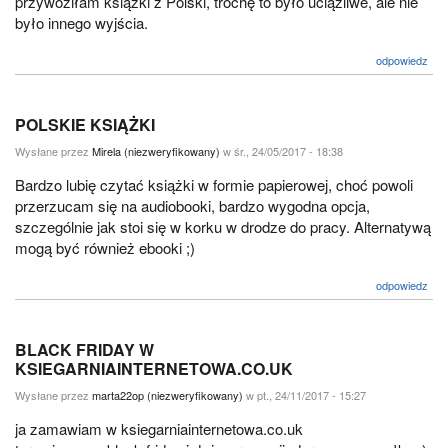
przywoziłam książki z Polski, trochę to było uciążliwe, ale nie
było innego wyjścia.
odpowiedz
POLSKIE KSIĄŻKI
Wysłane przez
Mirela (niezweryfikowany)
w śr., 24/05/2017 - 18:38
Bardzo lubię czytać książki w formie papierowej, choć powoli
przerzucam się na audiobooki, bardzo wygodna opcja,
szczególnie jak stoi się w korku w drodze do pracy. Alternatywą
mogą być również ebooki ;)
odpowiedz
BLACK FRIDAY W
KSIEGARNIAINTERNETOWA.CO.UK
Wysłane przez
marta22op (niezweryfikowany)
w pt., 24/11/2017 - 15:27
ja zamawiam w ksiegarniainternetowa.co.uk