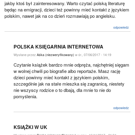
jakby ktoś był zainteresowany. Warto czytać polską literaturę
będąc na emigracji, dzieci też powinny mieć kontakt z językiem
polskim, nawet jak na co dzień rozmawiają po angielsku.
odpowiedz
POLSKA KSIĘGARNIA INTERNETOWA
Wysłane przez
Aśka (niezweryfikowany)
w śr., 07/06/2017 - 14:19
Czytanie książek bardzo mnie odpręża, najchętniej sięgam
w wolnej chwili po biografie albo reportaże. Masz rację
dzieci powinny mieć kontakt z językiem polskim,
szczególnie jak na stałe mieszka się zagranicą, niestety
nie wszyscy rodzice o to dbają, dla mnie to nie do
pomyślenia.
odpowiedz
KSIĄŻKI W UK