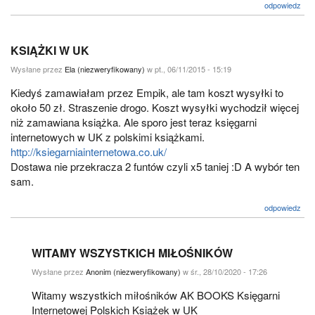
odpowiedz
KSIĄŻKI W UK
Wysłane przez
Ela (niezweryfikowany)
w pt., 06/11/2015 - 15:19
Kiedyś zamawiałam przez Empik, ale tam koszt wysyłki to
około 50 zł. Straszenie drogo. Koszt wysyłki wychodził więcej
niż zamawiana książka. Ale sporo jest teraz księgarni
internetowych w UK z polskimi książkami.
http://ksiegarniainternetowa.co.uk/
Dostawa nie przekracza 2 funtów czyli x5 taniej :D A wybór ten
sam.
odpowiedz
WITAMY WSZYSTKICH MIŁOŚNIKÓW
Wysłane przez
Anonim (niezweryfikowany)
w śr., 28/10/2020 - 17:26
Witamy wszystkich miłośników AK BOOKS Księgarni
Internetowej Polskich Książek w UK