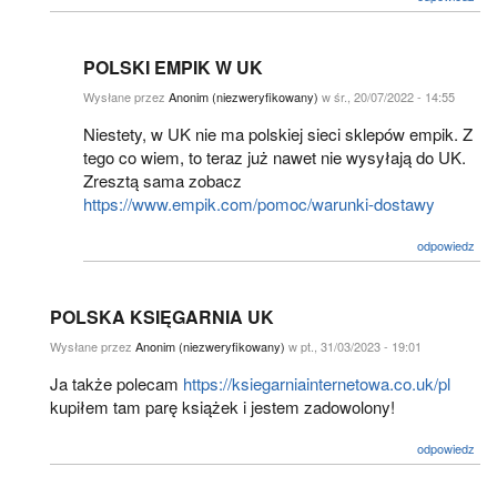
POLSKI EMPIK W UK
Wysłane przez
Anonim (niezweryfikowany)
w śr., 20/07/2022 - 14:55
Niestety, w UK nie ma polskiej sieci sklepów empik. Z
tego co wiem, to teraz już nawet nie wysyłają do UK.
Zresztą sama zobacz
https://www.empik.com/pomoc/warunki-dostawy
odpowiedz
POLSKA KSIĘGARNIA UK
Wysłane przez
Anonim (niezweryfikowany)
w pt., 31/03/2023 - 19:01
Ja także polecam
https://ksiegarniainternetowa.co.uk/pl
kupiłem tam parę książek i jestem zadowolony!
odpowiedz