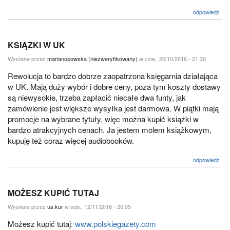
odpowiedz
KSIĄZKI W UK
Wysłane przez
marianosowska (niezweryfikowany)
w czw., 20/10/2016 - 21:30
Rewolucja to bardzo dobrze zaopatrzona księgarnia działająca
w UK. Mają duży wybór i dobre ceny, poza tym koszty dostawy
są niewysokie, trzeba zapłacić niecałe dwa funty, jak
zamówienie jest większe wysyłka jest darmowa. W piątki mają
promocje na wybrane tytuły, więc można kupić książki w
bardzo atrakcyjnych cenach. Ja jestem molem książkowym,
kupuję też coraz więcej audiobooków.
odpowiedz
MOŻESZ KUPIĆ TUTAJ
Wysłane przez
us.kur
w sob., 12/11/2016 - 20:05
Możesz kupić tutaj:
www.polskiegazety.com