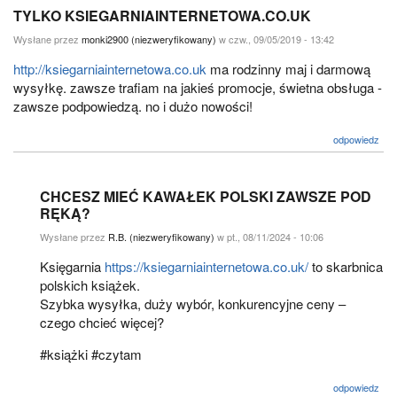
TYLKO KSIEGARNIAINTERNETOWA.CO.UK
Wysłane przez
monki2900 (niezweryfikowany)
w czw., 09/05/2019 - 13:42
http://ksiegarniainternetowa.co.uk
ma rodzinny maj i darmową
wysyłkę. zawsze trafiam na jakieś promocje, świetna obsługa -
zawsze podpowiedzą. no i dużo nowości!
odpowiedz
CHCESZ MIEĆ KAWAŁEK POLSKI ZAWSZE POD
RĘKĄ?
Wysłane przez
R.B. (niezweryfikowany)
w pt., 08/11/2024 - 10:06
Księgarnia
https://ksiegarniainternetowa.co.uk/
to skarbnica
polskich książek.
Szybka wysyłka, duży wybór, konkurencyjne ceny –
czego chcieć więcej?
#książki #czytam
odpowiedz