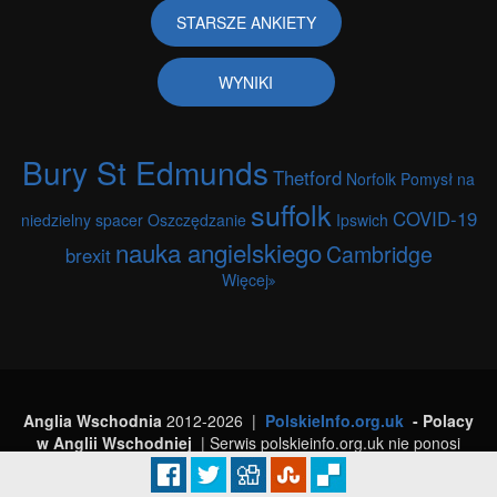
STARSZE ANKIETY
WYNIKI
Bury St Edmunds
Thetford
Norfolk
Pomysł na
suffolk
COVID-19
niedzielny spacer
Oszczędzanie
Ipswich
nauka angielskiego
Cambridge
brexit
Więcej
Anglia Wschodnia
2012-2026 |
PolskieInfo.org.uk
- Polacy
w Anglii Wschodniej
| Serwis polskieinfo.org.uk nie ponosi
odpowiedzialności za treści dodawane przez użytkowników strony.