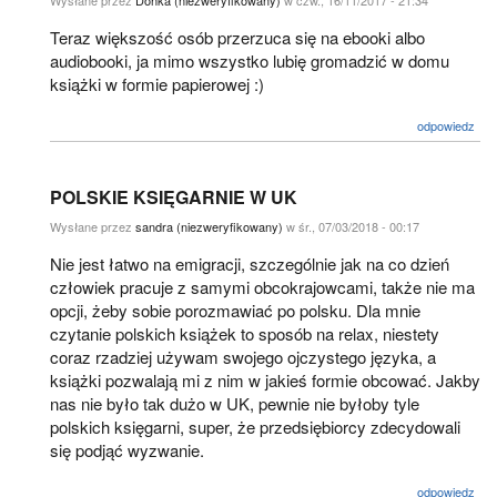
Wysłane przez
Donka (niezweryfikowany)
w czw., 16/11/2017 - 21:34
Teraz większość osób przerzuca się na ebooki albo
audiobooki, ja mimo wszystko lubię gromadzić w domu
książki w formie papierowej :)
odpowiedz
POLSKIE KSIĘGARNIE W UK
Wysłane przez
sandra (niezweryfikowany)
w śr., 07/03/2018 - 00:17
Nie jest łatwo na emigracji, szczególnie jak na co dzień
człowiek pracuje z samymi obcokrajowcami, także nie ma
opcji, żeby sobie porozmawiać po polsku. Dla mnie
czytanie polskich książek to sposób na relax, niestety
coraz rzadziej używam swojego ojczystego języka, a
książki pozwalają mi z nim w jakieś formie obcować. Jakby
nas nie było tak dużo w UK, pewnie nie byłoby tyle
polskich księgarni, super, że przedsiębiorcy zdecydowali
się podjąć wyzwanie.
odpowiedz