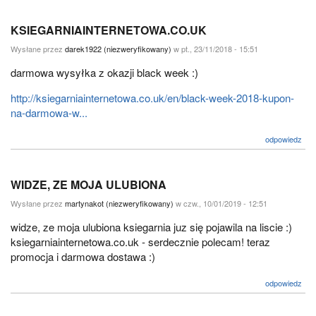
KSIEGARNIAINTERNETOWA.CO.UK
Wysłane przez
darek1922 (niezweryfikowany)
w pt., 23/11/2018 - 15:51
darmowa wysyłka z okazji black week :)
http://ksiegarniainternetowa.co.uk/en/black-week-2018-kupon-
na-darmowa-w...
odpowiedz
WIDZE, ZE MOJA ULUBIONA
Wysłane przez
martynakot (niezweryfikowany)
w czw., 10/01/2019 - 12:51
widze, ze moja ulubiona ksiegarnia juz się pojawila na liscie :)
ksiegarniainternetowa.co.uk - serdecznie polecam! teraz
promocja i darmowa dostawa :)
odpowiedz