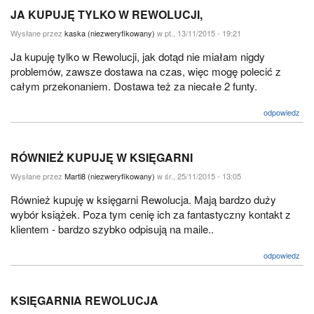
JA KUPUJĘ TYLKO W REWOLUCJI,
Wysłane przez
kaska (niezweryfikowany)
w pt., 13/11/2015 - 19:21
Ja kupuję tylko w Rewolucji, jak dotąd nie miałam nigdy
problemów, zawsze dostawa na czas, więc mogę polecić z
całym przekonaniem. Dostawa też za niecałe 2 funty.
odpowiedz
RÓWNIEŻ KUPUJĘ W KSIĘGARNI
Wysłane przez
Marti8 (niezweryfikowany)
w śr., 25/11/2015 - 13:05
Również kupuję w księgarni Rewolucja. Mają bardzo duży
wybór książek. Poza tym cenię ich za fantastyczny kontakt z
klientem - bardzo szybko odpisują na maile..
odpowiedz
KSIĘGARNIA REWOLUCJA