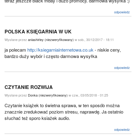
teraz jeszcze black friday i dużo promocji. darmowa wysyłka :)
odpowiedz
POLSKA KSIĘGARNIA W UK
Wysłane przez
aniashirley (niezweryfikowany)
w sob., 30/12/2017 - 18:11
ja polecam
http://ksiegarniainternetowa.co.uk
- niskie ceny,
bardzo duży wybór i często darmowa wysyłka
odpowiedz
CZYTANIE ROZWIJA
Wysłane przez
Donka (niezweryfikowany)
w czw., 03/05/2018 - 01:25
Czytanie książek to świetna sprawa, w ten sposób można
znacznie zredukować poziom stresu, naprawdę. Ja ostatnio
słuchać też sporo ksiażek audio.
odpowiedz