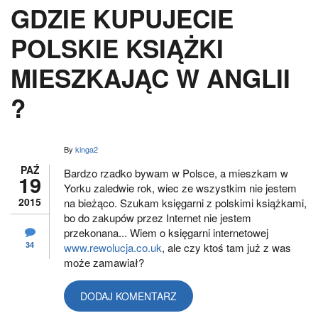
GDZIE KUPUJECIE
POLSKIE KSIĄŻKI
MIESZKAJĄC W ANGLII
?
By
kinga2
PAŹ
Bardzo rzadko bywam w Polsce, a mieszkam w
19
Yorku zaledwie rok, wiec ze wszystkim nie jestem
2015
na bieżąco. Szukam księgarni z polskimi książkami,
bo do zakupów przez Internet nie jestem
przekonana... Wiem o księgarni internetowej
34
www.rewolucja.co.uk
, ale czy ktoś tam już z was
może zamawiał?
DODAJ KOMENTARZ