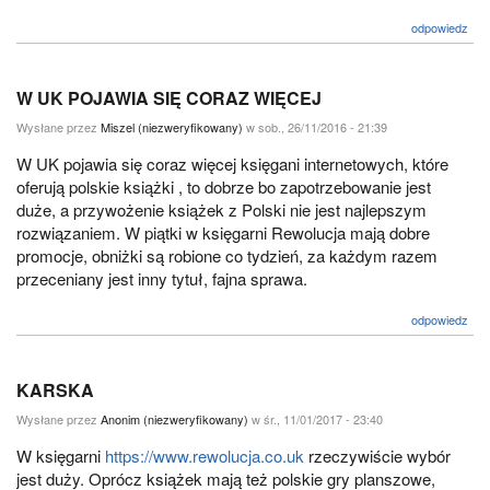
odpowiedz
W UK POJAWIA SIĘ CORAZ WIĘCEJ
Wysłane przez
Miszel (niezweryfikowany)
w sob., 26/11/2016 - 21:39
W UK pojawia się coraz więcej księgani internetowych, które
oferują polskie książki , to dobrze bo zapotrzebowanie jest
duże, a przywożenie książek z Polski nie jest najlepszym
rozwiązaniem. W piątki w księgarni Rewolucja mają dobre
promocje, obniżki są robione co tydzień, za każdym razem
przeceniany jest inny tytuł, fajna sprawa.
odpowiedz
KARSKA
Wysłane przez
Anonim (niezweryfikowany)
w śr., 11/01/2017 - 23:40
W księgarni
https://www.rewolucja.co.uk
rzeczywiście wybór
jest duży. Oprócz książek mają też polskie gry planszowe,