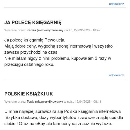
odpowiedz
JA POLECĘ KSIĘGARNIĘ
Wysłane przez
Kamila (niezweryfikowany)
w śr., 27/09/2023 - 18:47
Ja polecę księgarnię Rewolucja.
Mają dobre ceny, wygodną stronę internetową i wszystko
zawsze przychodzi na czas.
Nie miałam nigdy z nimi problemu, kupowałam 3 razy w
przeciągu ostatniego roku.
odpowiedz
POLSKIE KSIĄŻKI UK
Wysłane przez
Tosia (niezweryfikowany)
w ndz., 19/04/2026 - 08:11
U mnie najlepiej sprawdziła się Polska księgarnia internetowa
.Szybka dostawa, duży wybór tytułów i zawsze znajdę coś dla
siebie ! Oraz na eBay ale tam ceny są znacznie wyższe.