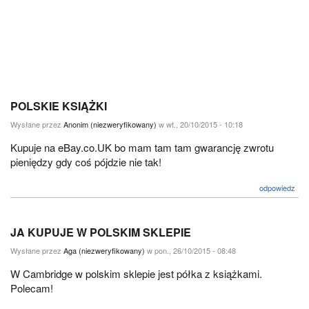
POLSKIE KSIĄŻKI
Wysłane przez
Anonim (niezweryfikowany)
w wt., 20/10/2015 - 10:18
Kupuje na eBay.co.UK bo mam tam tam gwarancję zwrotu
pieniędzy gdy coś pójdzie nie tak!
odpowiedz
JA KUPUJE W POLSKIM SKLEPIE
Wysłane przez
Aga (niezweryfikowany)
w pon., 26/10/2015 - 08:48
W Cambridge w polskim sklepie jest półka z książkami.
Polecam!