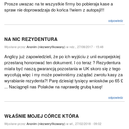
Prosze uwazac na te wszystkie firmy bo pobieraja kase a
spraw nie doprowadzaja do końca !!wiem z autopsji!!!
odpowiedz
NA NIC REZYDENTURA
Wysłane przez
Anonim (niezweryfikowany)
w ndz., 27/08/2017 - 15:48
Anglicy już zapowiedzieli, że po ich wyjściu z unii europejskiej
przestaną honorować ten dokument. I co teraz ? Rezydentura
miała być naszą gwarancją pozostania w UK skoro się z tego
wycofują więc i my może powinniśmy zażądać zwrotu kasy za
wyrabianie rezydenta?! Parę dziesiąt tysięcy wniosków po 65 £
... Naciągnęli nas Polaków na naprawdę grubą kasę!
odpowiedz
WŁAŚNIE MOJEJ CÓRCE KTÓRA
Wysłane przez
Anonim (niezweryfikowany)
w wt., 27/02/2018 - 09:02