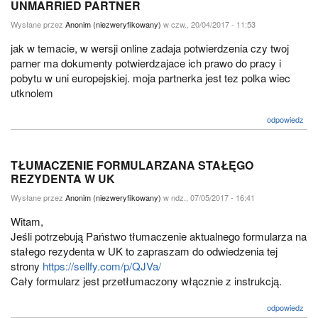
UNMARRIED PARTNER
Wysłane przez
Anonim (niezweryfikowany)
w czw., 20/04/2017 - 11:53
jak w temacie, w wersji online zadaja potwierdzenia czy twoj
parner ma dokumenty potwierdzajace ich prawo do pracy i
pobytu w uni europejskiej. moja partnerka jest tez polka wiec
utknolem
odpowiedz
TŁUMACZENIE FORMULARZANA STAŁĘGO
REZYDENTA W UK
Wysłane przez
Anonim (niezweryfikowany)
w ndz., 07/05/2017 - 16:41
Witam,
Jeśli potrzebują Państwo tłumaczenie aktualnego formularza na
stałego rezydenta w UK to zapraszam do odwiedzenia tej
strony
https://sellfy.com/p/QJVa/
Cały formularz jest przetłumaczony włącznie z instrukcją.
odpowiedz