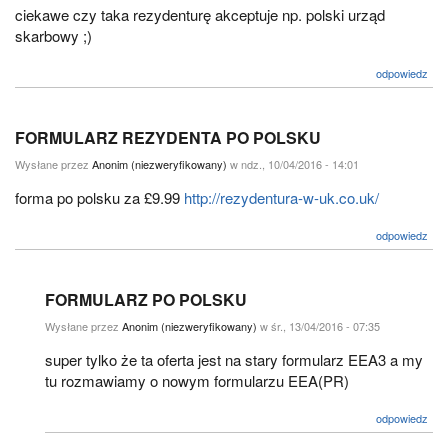
ciekawe czy taka rezydenturę akceptuje np. polski urząd
skarbowy ;)
odpowiedz
FORMULARZ REZYDENTA PO POLSKU
Wysłane przez
Anonim (niezweryfikowany)
w ndz., 10/04/2016 - 14:01
forma po polsku za £9.99
http://rezydentura-w-uk.co.uk/
odpowiedz
FORMULARZ PO POLSKU
Wysłane przez
Anonim (niezweryfikowany)
w śr., 13/04/2016 - 07:35
super tylko że ta oferta jest na stary formularz EEA3 a my
tu rozmawiamy o nowym formularzu EEA(PR)
odpowiedz