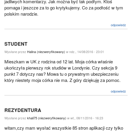
jadliwych komentarzy. Jak można być tak podłym. Ktoś
pomaga i jeszcze za to go krytykujemy. Co za podłość w tym
polskim narodzie.
odpowiedz
STUDENT
Wysłane przez
Halina (niezweryfikowany)
w ndz., 14/08/2016 - 23:01
Mieszkam w UK z rodzina od 12 lat. Moja córka właśnie
ukończyła pierwszy rok studiów w Londynie. Czy sekcja 9
punkt 7 dotyczy nas? Mowa tu o prywatnym ubezpieczeniu
który niestety moja córka nie ma. Z góry dziękuję za pomoc.
odpowiedz
REZYDENTURA
Wysłane przez
khali75 (niezweryfikowany)
w wt., 08/11/2016 - 16:23
witam,czy mam wysłać wszystkie 85 stron aplikacji czy tylko