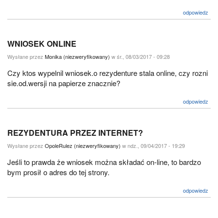
odpowiedz
WNIOSEK ONLINE
Wysłane przez
Monika (niezweryfikowany)
w śr., 08/03/2017 - 09:28
Czy ktos wypelnil wniosek.o rezydenture stala online, czy rozni
sie.od.wersji na papierze znacznie?
odpowiedz
REZYDENTURA PRZEZ INTERNET?
Wysłane przez
OpoleRulez (niezweryfikowany)
w ndz., 09/04/2017 - 19:29
Jeśli to prawda że wniosek można składać on-line, to bardzo
bym prosił o adres do tej strony.
odpowiedz