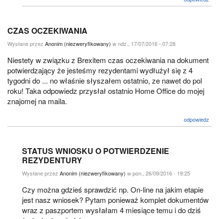
CZAS OCZEKIWANIA
Wysłane przez
Anonim (niezweryfikowany)
w ndz., 17/07/2016 - 07:28
Niestety w związku z Brexitem czas oczekiwania na dokument
potwierdzający że jesteśmy rezydentami wydłużył się z 4
tygodni do ... no właśnie słyszałem ostatnio, ze nawet do pol
roku! Taka odpowiedz przysłał ostatnio Home Office do mojej
znajomej na maila.
odpowiedz
STATUS WNIOSKU O POTWIERDZENIE
REZYDENTURY
Wysłane przez
Anonim (niezweryfikowany)
w pon., 26/09/2016 - 19:25
Czy można gdzieś sprawdzić np. On-line na jakim etapie
jest nasz wniosek? Pytam ponieważ komplet dokumentów
wraz z paszportem wysłałam 4 miesiące temu i do dziś