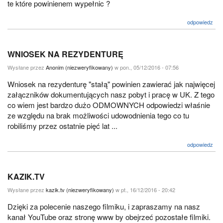
te które powinienem wypełnic ?
odpowiedz
WNIOSEK NA REZYDENTURĘ
Wysłane przez
Anonim (niezweryfikowany)
w pon., 05/12/2016 - 07:56
Wniosek na rezydenturę "stałą" powinien zawierać jak najwięcej
załączników dokumentujących nasz pobyt i pracę w UK. Z tego
co wiem jest bardzo dużo ODMOWNYCH odpowiedzi właśnie
ze względu na brak możliwości udowodnienia tego co tu
robiliśmy przez ostatnie pięć lat ...
odpowiedz
KAZIK.TV
Wysłane przez
kazik.tv (niezweryfikowany)
w pt., 16/12/2016 - 20:42
Dzięki za polecenie naszego filmiku, i zapraszamy na nasz
kanał YouTube oraz stronę www by obejrzeć pozostałe filmiki.