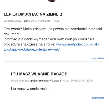
LEPIEJ DMUCHAĆ NA ZIMNE ;)
Wysłane przez
Tom
w pon., 14/03/2016 - 10:26
Czy warto? Moim zdaniem, na pewno nie zaszkodzi mieć taki
dokument...
Informacje o cenie wymaganiach oraz krok po kroku cala
procedura znajdziesz na stronie:
www.smartpolak.co.uk/jak-
wystapic-o-stala-rezydenture-w-uk/
odpowiedz
I TU MASZ WLASNIE RACJE !!!
Wysłane przez
spajker (niezweryfikowany)
w wt., 30/08/2016 - 22:00
I tu masz wlasnie racje !!!
odpowiedz