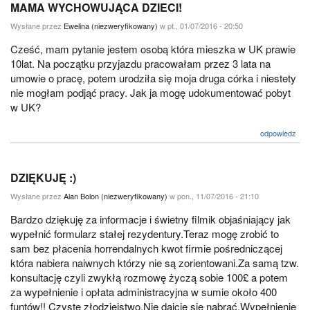
MAMA WYCHOWUJĄCA DZIECI!
Wysłane przez
Ewelina (niezweryfikowany)
w pt., 01/07/2016 - 20:50
Cześć, mam pytanie jestem osobą która mieszka w UK prawie
10lat. Na początku przyjazdu pracowałam przez 3 lata na
umowie o pracę, potem urodziła się moja druga córka i niestety
nie mogłam podjąć pracy. Jak ja mogę udokumentować pobyt
w UK?
odpowiedz
DZIĘKUJĘ :)
Wysłane przez
Alan Bolon (niezweryfikowany)
w pon., 11/07/2016 - 21:10
Bardzo dziękuję za informacje i świetny filmik objaśniający jak
wypełnić formularz stałej rezydentury.Teraz mogę zrobić to
sam bez płacenia horrendalnych kwot firmie pośredniczącej
która nabiera naiwnych którzy nie są zorientowani.Za samą tzw.
konsultację czyli zwykłą rozmowę życzą sobie 100£ a potem
za wypełnienie i opłata administracyjna w sumie około 400
funtów!! Czyste złodziejstwo.Nie dajcie się nabrać.Wypełnienie