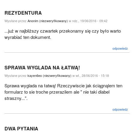
REZYDENTURA
Wysłane przez
Anonim (niezweryfikowany)
w ndz., 19/06/2016 - 09:42
...już w najbliższy czwartek przekonamy się czy było warto
wyrabiać ten dokument.
odpowiedz
SPRAWA WYGLADA NA ŁATWĄ!
Wysłane przez
kayen6eo (niezweryfikowany)
w wt., 28/06/2016 - 15:18
Sprawa wyglada na łatwą! Rzeczywiscie jak ściągnąlem ten
formularz to sie troche przerazilem ale " nie taki diabel
straszny...".
odpowiedz
DWA PYTANIA