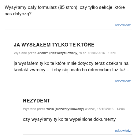
Wysyłamy cały formularz (85 stron), czy tylko sekcje ,które
nas dotyczą?
odpowiedz
JA WYSŁAŁEM TYLKO TE KTÓRE
Wysłane przez
Anonim (niezweryfikowany)
w śr., 01/06/2016 - 19:56
ja wysłałem tylko te które mnie dotyczy teraz czekam na
kontakt zwrotny ... i oby się udało bo referendum tuż tuż ...
odpowiedz
REZYDENT
Wysłane przez
wiola (niezweryfikowany)
w czw., 15/12/2016 - 14:04
czy wysyłamy tylko te wypełnione dokumenty
odpowiedz