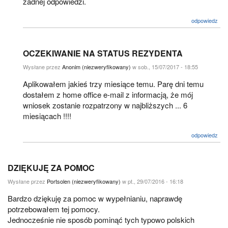
żadnej odpowiedzi.
odpowiedz
OCZEKIWANIE NA STATUS REZYDENTA
Wysłane przez
Anonim (niezweryfikowany)
w sob., 15/07/2017 - 18:55
Aplikowałem jakieś trzy miesiące temu. Parę dni temu
dostałem z home office e-mail z informacją, że mój
wniosek zostanie rozpatrzony w najbliższych ... 6
miesiącach !!!!
odpowiedz
DZIĘKUJĘ ZA POMOC
Wysłane przez
Portsolen (niezweryfikowany)
w pt., 29/07/2016 - 16:18
Bardzo dziękuję za pomoc w wypełnianiu, naprawdę
potrzebowałem tej pomocy.
Jednocześnie nie sposób pominąć tych typowo polskich