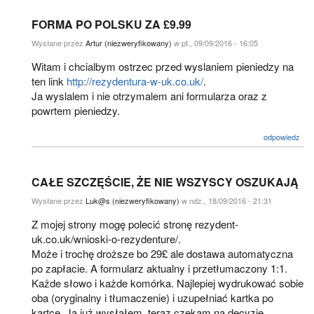
FORMA PO POLSKU ZA £9.99
Wysłane przez
Artur (niezweryfikowany)
w pt., 09/09/2016 - 16:05
Witam i chcialbym ostrzec przed wyslaniem pieniedzy na
ten link
http://rezydentura-w-uk.co.uk/
.
Ja wyslalem i nie otrzymalem ani formularza oraz z
powrtem pieniedzy.
odpowiedz
CAŁE SZCZĘŚCIE, ŻE NIE WSZYSCY OSZUKAJĄ
Wysłane przez
Luk@s (niezweryfikowany)
w ndz., 18/09/2016 - 21:31
Z mojej strony mogę polecić stronę rezydent-
uk.co.uk/wnioski-o-rezydenture/.
Może i trochę droższe bo 29£ ale dostawa automatyczna
po zapłacie. A formularz aktualny i przetłumaczony 1:1.
Każde słowo i każde komórka. Najlepiej wydrukować sobie
oba (oryginalny i tłumaczenie) i uzupełniać kartka po
kartce. Ja już wysłałem, teraz czekam na decyzję.