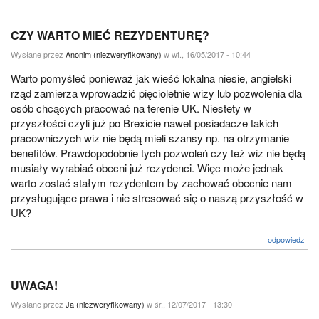
CZY WARTO MIEĆ REZYDENTURĘ?
Wysłane przez
Anonim (niezweryfikowany)
w wt., 16/05/2017 - 10:44
Warto pomyśleć ponieważ jak wieść lokalna niesie, angielski
rząd zamierza wprowadzić pięcioletnie wizy lub pozwolenia dla
osób chcących pracować na terenie UK. Niestety w
przyszłości czyli już po Brexicie nawet posiadacze takich
pracowniczych wiz nie będą mieli szansy np. na otrzymanie
benefitów. Prawdopodobnie tych pozwoleń czy też wiz nie będą
musiały wyrabiać obecni już rezydenci. Więc może jednak
warto zostać stałym rezydentem by zachować obecnie nam
przysługujące prawa i nie stresować się o naszą przyszłość w
UK?
odpowiedz
UWAGA!
Wysłane przez
Ja (niezweryfikowany)
w śr., 12/07/2017 - 13:30