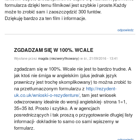
formularza dzięki temu filmikowi jest szybkie i proste.Każdy
może to zrobić sam i zaoszczędzić 300 funtów.
Dziękuję bardzo za ten film i informacje.
odpowiedz
ZGDADZAM SIĘ W 100%. WCALE
Wysłane przez
magda (niezweryfikowany)
w śr., 21/09/2016 - 13:41
zgdadzam się w 100%. Wcale nie jest to bardzo trudne. A
jak ktoś nie śmiga w angielskim (plus jednak język
prawniczy jest trochę skomplikowany) to można zrobić to
na przetłumaczonym formularzu z
http://rezydent-
uk.co.uk/wnioski-o-rezydenture/
, tam jest wniosek
odwzorowany idealnie do wersji angielskiej- strona 1=1,
35=35 itd. Prosto i szybko. A w agencjach
posredniczących i tak proszą o przygotowanie długiej listy
informacji- dokładnie to samo co sami wpiszemy w
formularz.
odpowiedz