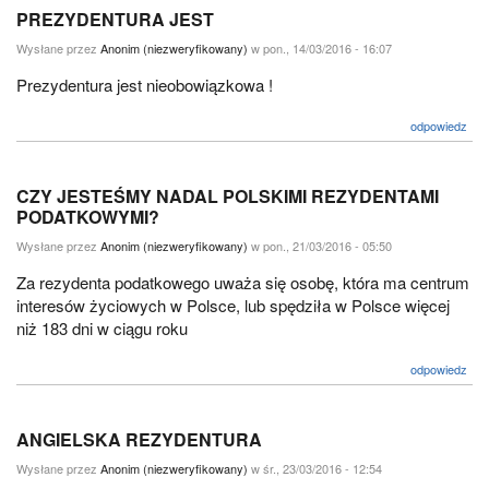
PREZYDENTURA JEST
Wysłane przez
Anonim (niezweryfikowany)
w pon., 14/03/2016 - 16:07
Prezydentura jest nieobowiązkowa !
odpowiedz
CZY JESTEŚMY NADAL POLSKIMI REZYDENTAMI
PODATKOWYMI?
Wysłane przez
Anonim (niezweryfikowany)
w pon., 21/03/2016 - 05:50
Za rezydenta podatkowego uważa się osobę, która ma centrum
interesów życiowych w Polsce, lub spędziła w Polsce więcej
niż 183 dni w ciągu roku
odpowiedz
ANGIELSKA REZYDENTURA
Wysłane przez
Anonim (niezweryfikowany)
w śr., 23/03/2016 - 12:54