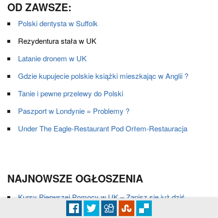
OD ZAWSZE:
Polski dentysta w Suffolk
Rezydentura stała w UK
Latanie dronem w UK
Gdzie kupujecie polskie książki mieszkając w Anglii ?
Tanie i pewne przelewy do Polski
Paszport w Londynie = Problemy ?
Under The Eagle-Restaurant Pod Orłem-Restauracja
NAJNOWSZE OGŁOSZENIA
Kursy Pierwszej Pomocy w UK – Zapisz się już dziś
(Szkolenia i kursy)