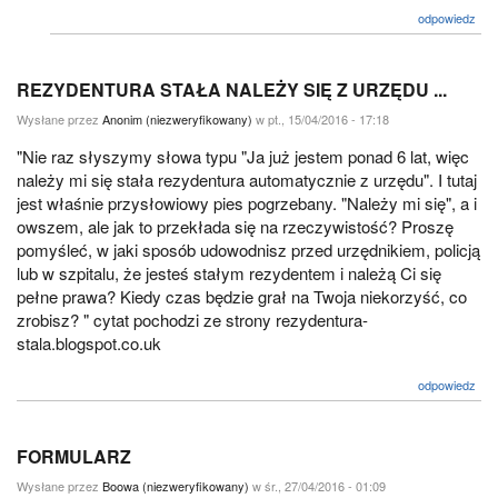
odpowiedz
REZYDENTURA STAŁA NALEŻY SIĘ Z URZĘDU ...
Wysłane przez
Anonim (niezweryfikowany)
w pt., 15/04/2016 - 17:18
"Nie raz słyszymy słowa typu "Ja już jestem ponad 6 lat, więc
należy mi się stała rezydentura automatycznie z urzędu". I tutaj
jest właśnie przysłowiowy pies pogrzebany. "Należy mi się", a i
owszem, ale jak to przekłada się na rzeczywistość? Proszę
pomyśleć, w jaki sposób udowodnisz przed urzędnikiem, policją
lub w szpitalu, że jesteś stałym rezydentem i należą Ci się
pełne prawa? Kiedy czas będzie grał na Twoja niekorzyść, co
zrobisz? " cytat pochodzi ze strony rezydentura-
stala.blogspot.co.uk
odpowiedz
FORMULARZ
Wysłane przez
Boowa (niezweryfikowany)
w śr., 27/04/2016 - 01:09