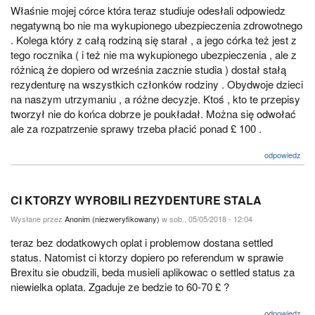
Właśnie mojej córce która teraz studiuje odesłali odpowiedz
negatywną bo nie ma wykupionego ubezpieczenia zdrowotnego
. Kolega który z całą rodziną się starał , a jego córka też jest z
tego rocznika ( i też nie ma wykupionego ubezpieczenia , ale z
różnicą że dopiero od września zacznie studia ) dostał stałą
rezydenturę na wszystkich członków rodziny . Obydwoje dzieci
na naszym utrzymaniu , a różne decyzje. Ktoś , kto te przepisy
tworzył nie do końca dobrze je poukładał. Można się odwołać
ale za rozpatrzenie sprawy trzeba płacić ponad £ 100 .
odpowiedz
CI KTORZY WYROBILI REZYDENTURE STALA
Wysłane przez
Anonim (niezweryfikowany)
w sob., 05/05/2018 - 12:04
teraz bez dodatkowych oplat i problemow dostana settled
status. Natomist ci ktorzy dopiero po referendum w sprawie
Brexitu sie obudzili, beda musieli aplikowac o settled status za
niewielka oplata. Zgaduje ze bedzie to 60-70 £ ?
odpowiedz