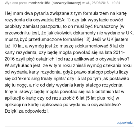
Wysłane przez
moniczek1981 (niezweryfikowany)
w wt., 28/06/2016 - 19:24
Hej mam dwa pytania związane z tym formularzem na kartę
rezydenta dla obywatela EEA: 1) czy jak wysyłacie dowód
osobisty zamiast paszportu, to on musi być tłumaczony (w
przewodniku jest, że jakiekolwiek dokumenty nie wydane w UK,
muszą być przetłumaczone formalnie) i 2) Jeśli w UK jestem
już 10 lat, a wymóg jest że muszę udokumentować 5 lat do
karty rezydenta, czy będę mogła powołać się na lata 2011-
2016 czyli pięć ostatnich i od razu aplikować o obywatelstwo?
W artykułach jest, że w tym roku znieśli wymóg czekania roku
od wydania karty rezydenta, gdyż prawo stałego pobytu liczy
się od 'exercising treaty rights' czyli 5 lat po tym jak postawiło
się tu nogę, a nie od daty wydania karty stałego rezydenta.
Innymi słowy: będę mogła powołać się na 5 ostatnich lat w
aplikacji o kartę czy od razu zrobić 6 lat (5 lat plus rok) w
aplikacji na kartę i aplikować po wydaniu o obywatelstwo?
Dzięki za odpowiedzi.
odpowiedz