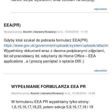
odpowiedz
EEA(PR)
Wysłane przez
Anonim (niezweryfikowany)
w śr., 13/04/2016 - 11:19
Gdyby ktoś szukał do pobrania formularz EEA(PR)
https://www.gov.uk/government/uploads/system/uploads/attachment
Wypełniony dokument wraz z dwoma podpisanymi zdjęciami,
list od pracodawcy itd. odsyłamy do Home Office – EEA
applications ..a i proszę pamiętać o opłacie £65 :)
odpowiedz
WYPEŁNIANIE FORMULARZA EEA PR
Wysłane przez
Anonim (niezweryfikowany)
w śr., 01/06/2016 - 14:28
W formularxu EEA PR wypelniamy tylko strony:
1,6,15,16,17,18,23, potem sekcje 5,9,16,17,18 i 19