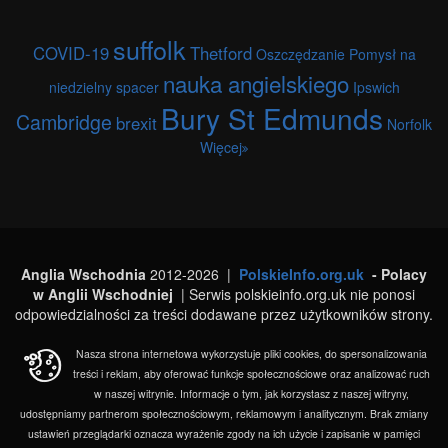
suffolk
COVID-19
Thetford
Oszczędzanie
Pomysł na
nauka angielskiego
niedzielny spacer
Ipswich
Bury St Edmunds
Cambridge
brexit
Norfolk
Więcej
Anglia Wschodnia
2012-2026 |
PolskieInfo.org.uk
- Polacy
w Anglii Wschodniej
| Serwis polskieinfo.org.uk nie ponosi
odpowiedzialności za treści dodawane przez użytkowników strony.
Nasza strona internetowa wykorzystuje pliki cookies, do spersonalizowania
treści i reklam, aby oferować funkcje społecznościowe oraz analizować ruch
w naszej witrynie. Informacje o tym, jak korzystasz z naszej witryny,
udostępniamy partnerom społecznościowym, reklamowym i analitycznym. Brak zmiany
ustawień przeglądarki oznacza wyrażenie zgody na ich użycie i zapisanie w pamięci