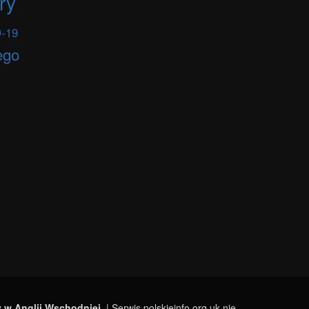
ry
-19
ego
y w Anglii Wschodniej
| Serwis polskieinfo.org.uk nie