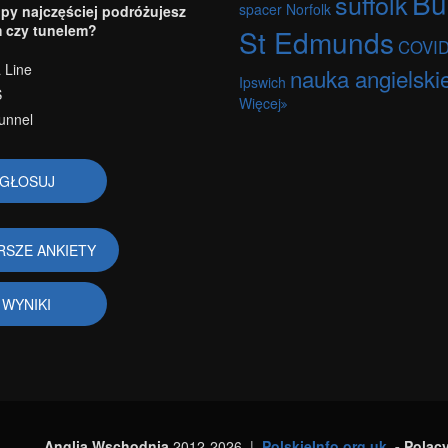
Bu
suffolk
spacer
Norfolk
py najczęściej podróżujesz
 czy tunelem?
St Edmunds
COVID
 Line
nauka angielski
Ipswich
S
Więcej
unnel
RSZE ANKIETY
WYNIKI
Anglia Wschodnia
2012-2026 |
PolskieInfo.org.uk
- Polac