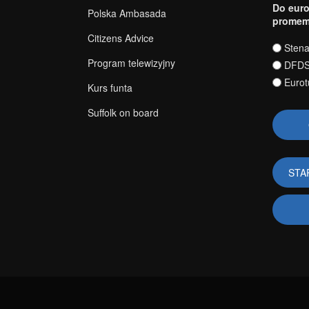
Do euro
Polska Ambasada
promem
Citizens Advice
Wybory
Stena
Program telewizyjny
DFD
Eurot
Kurs funta
Suffolk on board
STA