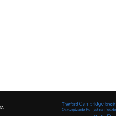
Cambridge
Thetford
brexit
TA
Oszczędzanie
Pomysł na niedzie