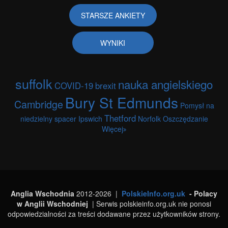
STARSZE ANKIETY
WYNIKI
suffolk
nauka angielskiego
COVID-19
brexit
Bury St Edmunds
Cambridge
Pomysł na
Thetford
niedzielny spacer
Ipswich
Norfolk
Oszczędzanie
Więcej
Anglia Wschodnia
2012-2026 |
PolskieInfo.org.uk
- Polacy
w Anglii Wschodniej
| Serwis polskieinfo.org.uk nie ponosi
odpowiedzialności za treści dodawane przez użytkowników strony.