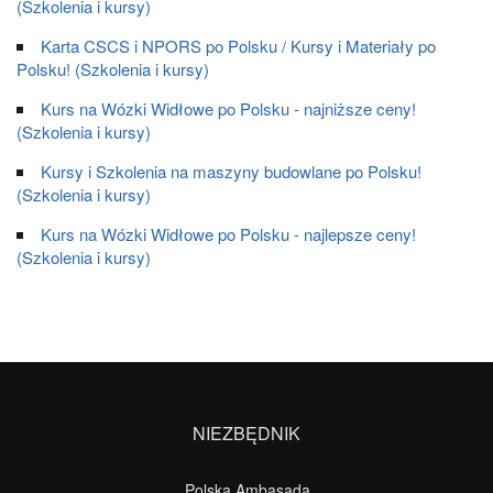
(Szkolenia i kursy)
Karta CSCS i NPORS po Polsku / Kursy i Materiały po
Polsku! (Szkolenia i kursy)
Kurs na Wózki Widłowe po Polsku - najniższe ceny!
(Szkolenia i kursy)
Kursy i Szkolenia na maszyny budowlane po Polsku!
(Szkolenia i kursy)
Kurs na Wózki Widłowe po Polsku - najlepsze ceny!
(Szkolenia i kursy)
NIEZBĘDNIK
Polska Ambasada