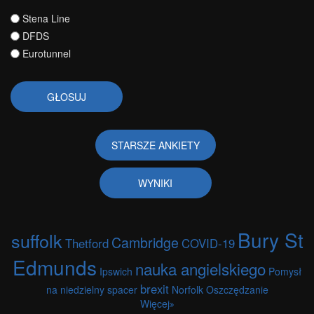
Wybory
Stena Line
DFDS
Eurotunnel
STARSZE ANKIETY
WYNIKI
Bury St
suffolk
Cambridge
Thetford
COVID-19
Edmunds
nauka angielskiego
Ipswich
Pomysł
brexit
na niedzielny spacer
Norfolk
Oszczędzanie
Więcej